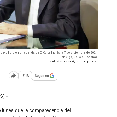
uevo libro en una tienda de El Corte Inglés, a 7 de diciembre de 2021,
en Vigo, Galicia (España).
- Marta Vázquez Rodríguez - Europa Press
IA
Seguir en
Abrir opciones para compartir
S) -
 lunes que la comparecencia del