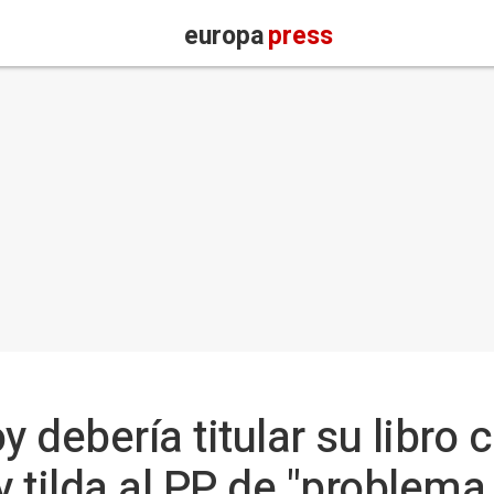
europa
press
y debería titular su libro 
y tilda al PP de "problema