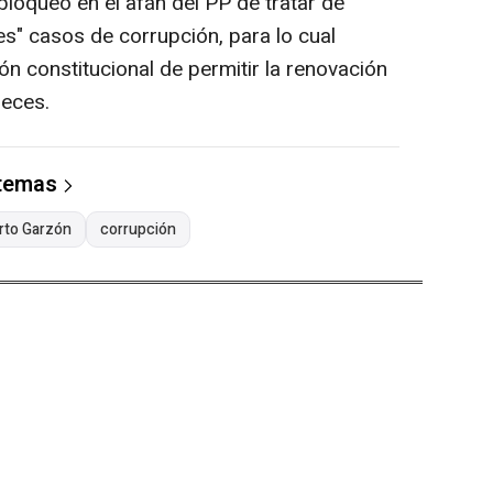
loqueo en el afán del PP de tratar de
tes" casos de corrupción, para lo cual
ón constitucional de permitir la renovación
ueces.
 temas
rto Garzón
corrupción