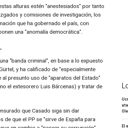
stas alturas estén "anestesiados" por tanto
uzgados y comisiones de investigación, los
mación que ha gobernado el país, con
onen una "anomalía democrática".
L
una "banda criminal", en base a lo expuesto
ürtel, y ha calificado de "especialmente
e al presunto uso de "aparatos del Estado"
L
o el extesorero Luis Bárcenas) y tratar de
Ucr
ata
censurado que Casado siga sin dar
Ole
os de que el PP se "sirve de España para
El 