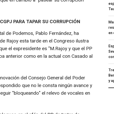
dique en cambio a "pasear su corrupción"
esp
Ta
 CGPJ PARA TAPAR SU CORRUPCIÓN
Mar
res
atal de Podemos, Pablo Fernández, ha
en 
e Rajoy esta tarde en el Congreso ilustra
Esp
que el expresidente es "M.Rajoy y que el PP
Sev
tapa anterior como en la actual con Casado al
con
Tre
Ber
enovación del Consejo General del Poder
y 
espondido que no le consta ningún avance y
eguir "bloqueando" el relevo de vocales en