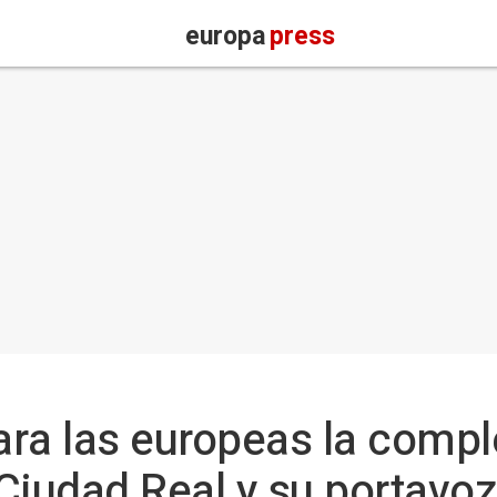
europa
press
ara las europeas la compl
Ciudad Real y su portavoz