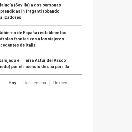
alucía (Sevilla) a dos personas
prendidas in fraganti robando
alizadores
Gobierno de España restablece los
troles fronterizos a los viajeros
cedentes de Italia
alojado el Tierra Astur del Vasco
iedo) por el incendio de una parrilla
Hoy
Una semana
Un mes