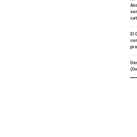
And
sor
cat
El 
con
pro
Des
(Ov