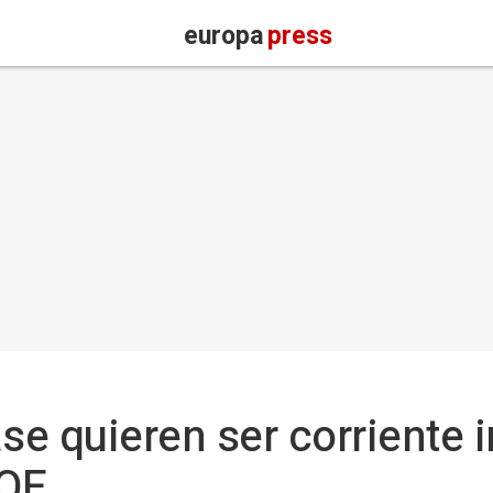
europa
press
se quieren ser corriente i
SOE