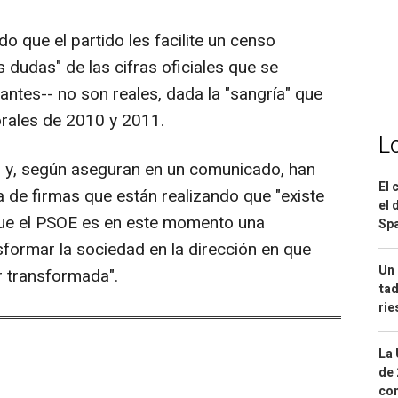
que el partido les facilite un censo
s dudas" de las cifras oficiales que se
ntes-- no son reales, dada la "sangría" que
orales de 2010 y 2011.
L
o y, según aseguran en un comunicado, han
El 
de firmas que están realizando que "existe
el 
que el PSOE es en este momento una
Spa
sformar la sociedad en la dirección en que
Un 
r transformada".
tad
ri
La 
de 
com