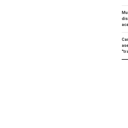
Mue
dis
aca
Can
ase
"tr