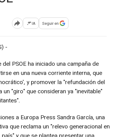
IA
Seguir en
Abrir opciones para compartir
) -
 del PSOE ha iniciado una campaña de
irse en una nueva corriente interna, que
ocrático', y promover la "refundación del
ta un "giro" que consideran ya "inevitable"
itantes".
ciones a Europa Press Sandra García, una
tiva que reclama un "relevo generacional en
l país" y que se plantea presentar una