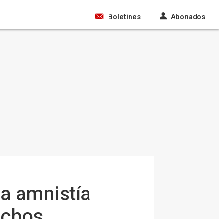
Boletines
Abonados
na amnistía
echos