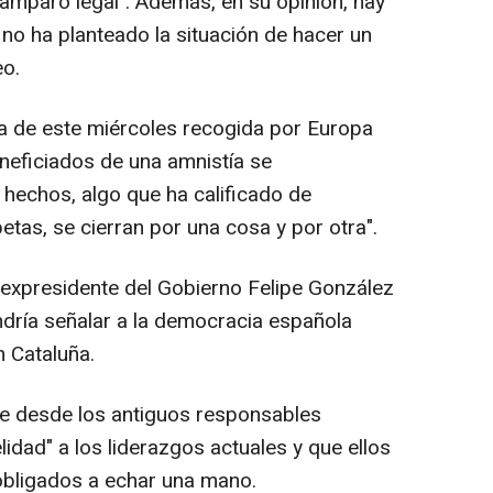
 amparo legal". Además, en su opinión, hay
o ha planteado la situación de hacer un
eo.
ña de este miércoles recogida por Europa
eneficiados de una amnistía se
 hechos, algo que ha calificado de
petas, se cierran por una cosa y por otra".
l expresidente del Gobierno Felipe González
dría señalar a la democracia española
 Cataluña.
ue desde los antiguos responsables
elidad" a los liderazgos actuales y que ellos
obligados a echar una mano.