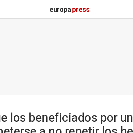
europa
press
ue los beneficiados por u
terse a no repetir los h