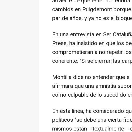
advierte de que éste "no tendría
cambios en Puigdemont porque n
par de años, y ya no es el bloqu
En una entrevista en Ser Catalu
Press, ha insistido en que los b
comprometieran a no repetir los
coherente: "Si se cierran las car
Montilla dice no entender que e
afirmara que una amnistía supon
como culpable de lo sucedido en
En esta línea, ha considerado q
políticos "se debe una cierta fid
mismos están --textualmente-- 