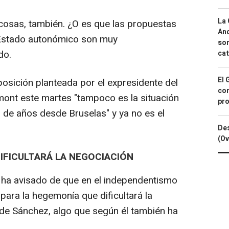
La 
cosas, también. ¿O es que las propuestas
And
l Estado autonómico son muy
sor
do.
cat
El 
osición planteada por el expresidente del
con
mont este martes "tampoco es la situación
pro
 de años desde Bruselas" y ya no es el
Des
(Ov
DIFICULTARÁ LA NEGOCIACIÓN
t ha avisado de que en el independentismo
para la hegemonía que dificultará la
 de Sánchez, algo que según él también ha