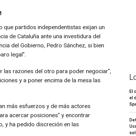
M
o que partidos independentistas exijan un
ia de Cataluña ante una investidura del
encia del Gobierno, Pedro Sánchez, si bien
aro legal".
r las razones del otro para poder negociar",
L
siciones y a poner encima de la mesa las
El 
el 
Spa
ran más esfuerzos y de más actores
para acercar posiciones" y encontrar
Det
o, y ha pedido discreción en las
Ucr
so