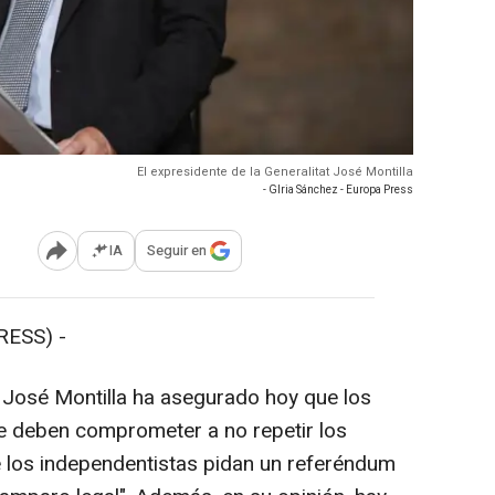
El expresidente de la Generalitat José Montilla
- Glria Sánchez - Europa Press
IA
Seguir en
Abrir opciones para compartir
RESS) -
t José Montilla ha asegurado hoy que los
e deben comprometer a no repetir los
 los independentistas pidan un referéndum