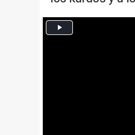
Europa Press Nacional
Actualizado: miércoles, 27 enero 2016 15:16
MADRID, 27 Ene. (EUROPA PRES
Los nueve detenidos por la Comi
Nacional por su vinculación con 
Kurdistán (PKK) llegaron mandar
en las filas kurdas, según han 
investigación, que añaden que t
combatientes a Ucrania para luc
"Algunos de los que mandaron so
medios de comunicación", apunt