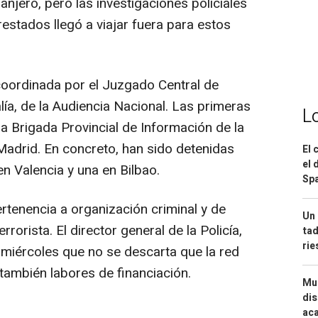
njero, pero las investigaciones policiales
estados llegó a viajar fuera para estos
 coordinada por el Juzgado Central de
lía, de la Audiencia Nacional. Las primeras
L
a Brigada Provincial de Información de la
Madrid. En concreto, han sido detenidas
El 
el 
n Valencia y una en Bilbao.
Spa
ertenencia a organización criminal y de
Un 
rorista. El director general de la Policía,
tad
ri
 miércoles que no se descarta que la red
también labores de financiación.
Mue
dis
aca