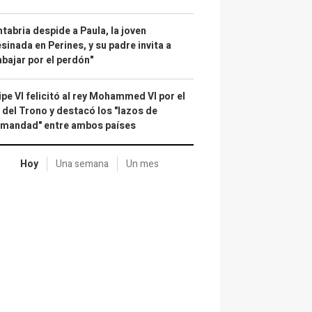
tabria despide a Paula, la joven
sinada en Perines, y su padre invita a
abajar por el perdón"
ipe VI felicitó al rey Mohammed VI por el
 del Trono y destacó los "lazos de
rmandad" entre ambos países
Hoy
Una semana
Un mes