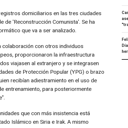
gistros domiciliarios en las tres ciudades
Can
ase
ede de 'Reconstrucción Comunista'. Se ha
"tr
formático que va a ser analizado.
Fel
en colaboración con otros individuos
Día
he
opeos, proporcionaron la infraestructura
os viajasen al extranjero y se integrasen
Unidades de Protección Popular (YPG) o brazo
uien recibían adiestramiento en el uso de
e entrenamiento, para posteriormente
e".
nidades que con más insistencia está
ado Islámico en Siria e Irak. A mismo