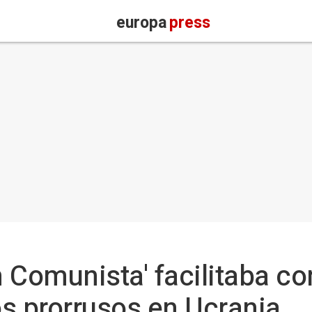
europa
press
 Comunista' facilitaba c
os prorrusos en Ucrania