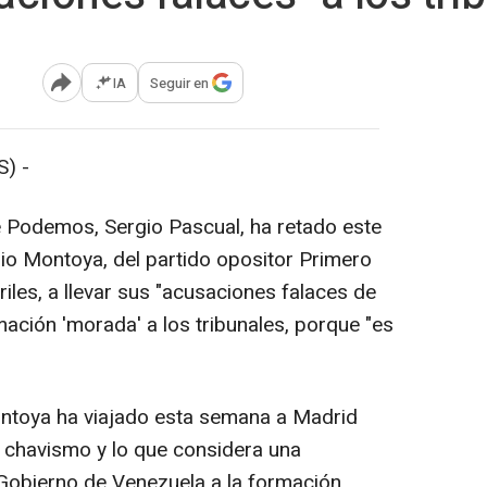
IA
Seguir en
Abrir opciones para compartir
) -
e Podemos, Sergio Pascual, ha retado este
lio Montoya, del partido opositor Primero
riles, a llevar sus "acusaciones falaces de
rmación 'morada' a los tribunales, porque "es
ontoya ha viajado esta semana a Madrid
l chavismo y lo que considera una
l Gobierno de Venezuela a la formación