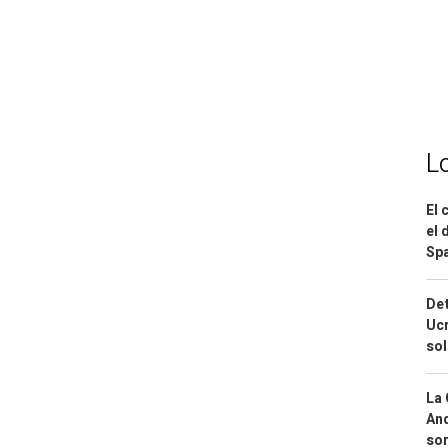
L
El 
el 
Spa
Det
Ucr
so
La 
And
sor