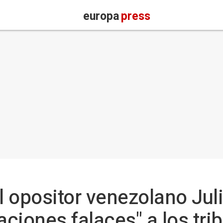
europa
press
 opositor venezolano Jul
aciones falaces" a los tri