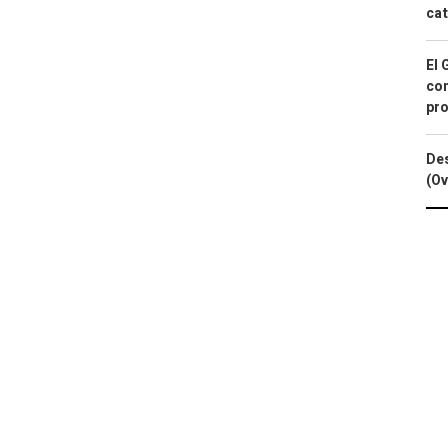
cat
El 
con
pro
Des
(Ov