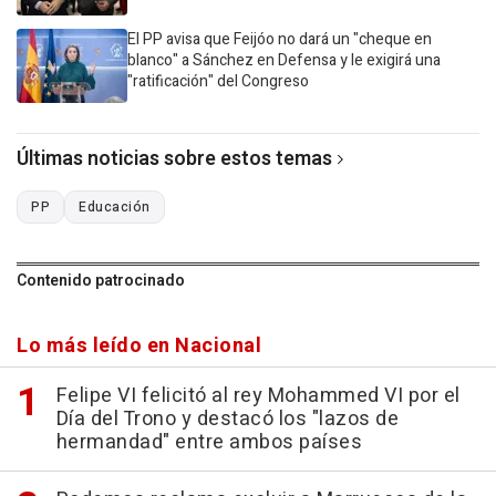
El PP avisa que Feijóo no dará un "cheque en
blanco" a Sánchez en Defensa y le exigirá una
"ratificación" del Congreso
Últimas noticias sobre estos temas
PP
Educación
Contenido patrocinado
Lo más leído en Nacional
Felipe VI felicitó al rey Mohammed VI por el
Día del Trono y destacó los "lazos de
hermandad" entre ambos países