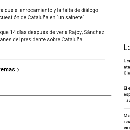
que el enrocamiento y la falta de diálogo
 cuestión de Cataluña en "un sainete"
que 14 días después de ver a Rajoy, Sánchez
lanes del presidente sobre Cataluña
L
Ucr
ata
 temas
Ole
El 
esp
Ta
Mar
res
en 