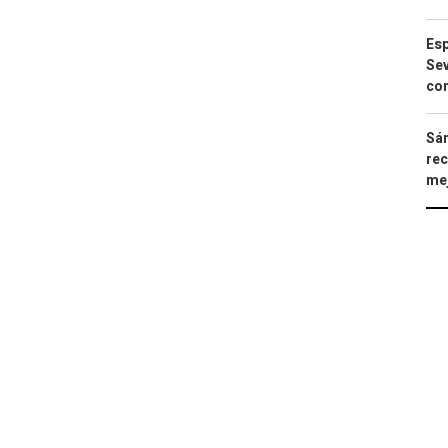
Esp
Sev
con
Sán
rec
mej