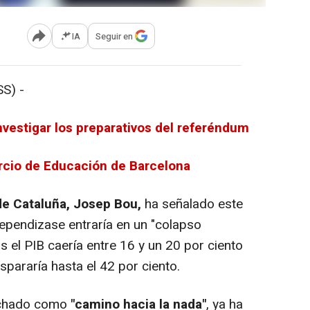
IA
Seguir en
Abrir opciones para compartir
S) -
vestigar los preparativos del referéndum
rcio de Educación de Barcelona
de Cataluña, Josep Bou,
ha señalado este
dependizase entraría en un "colapso
 el PIB caería entre 16 y un 20 por ciento
pararía hasta el 42 por ciento.
achado como
"camino hacia la nada"
, ya ha