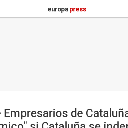
europa
press
e Empresarios de Cataluña
ico" si Cataluña se ind