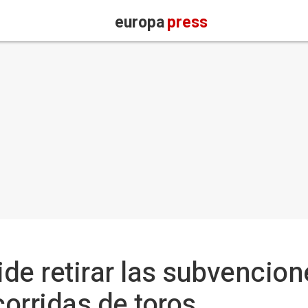
europa
press
de retirar las subvencio
orridas de toros