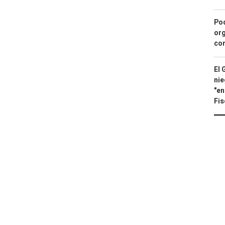
Pod
org
con
El 
nie
"en
Fis