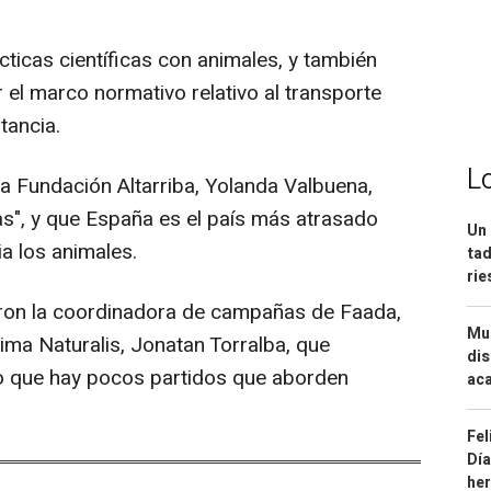
cticas científicas con animales, y también
 el marco normativo relativo al transporte
tancia.
L
 la Fundación Altarriba, Yolanda Valbuena,
as", y que España es el país más atrasado
Un 
ia los animales.
tad
ri
aron la coordinadora de campañas de Faada,
Mue
ima Naturalis, Jonatan Torralba, que
dis
o que hay pocos partidos que aborden
aca
Fel
Día
he