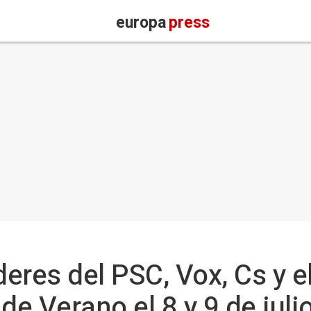
europa
press
deres del PSC, Vox, Cs y e
de Verano el 8 y 9 de juli