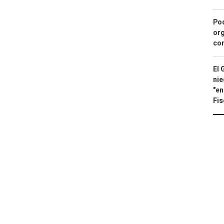
Pod
org
con
El 
nie
"en
Fis