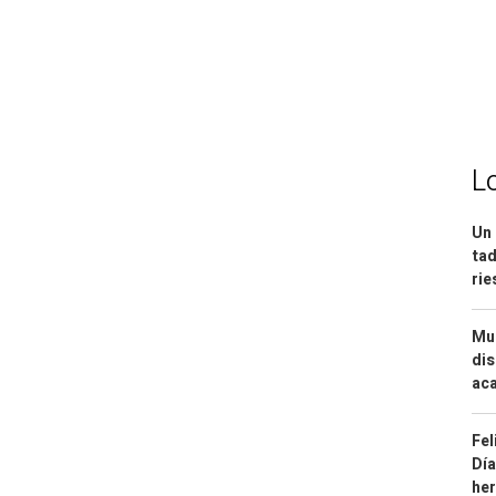
L
Un 
tad
ri
Mue
dis
aca
Fel
Día
he