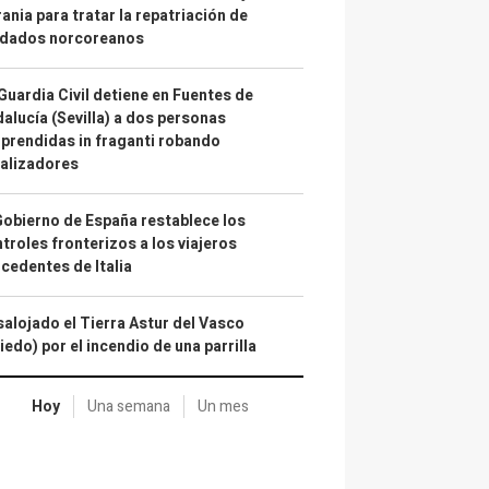
ania para tratar la repatriación de
ldados norcoreanos
Guardia Civil detiene en Fuentes de
alucía (Sevilla) a dos personas
prendidas in fraganti robando
alizadores
Gobierno de España restablece los
troles fronterizos a los viajeros
cedentes de Italia
alojado el Tierra Astur del Vasco
iedo) por el incendio de una parrilla
Hoy
Una semana
Un mes