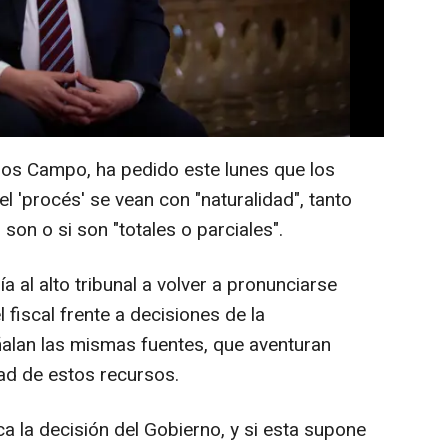
s añaden que la concesión de indultos
, aún siendo limitados, también supondría
rtad de los líderes independentistas por la
ado penitenciario.
rlos Campo, ha pedido este lunes que los
l 'procés' se vean con "naturalidad", tanto
son o si son "totales o parciales".
a al alto tribunal a volver a pronunciarse
 fiscal frente a decisiones de la
eñalan las mismas fuentes, que aventuran
dad de estos recursos.
a la decisión del Gobierno, y si esta supone