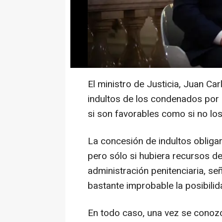
Press fuentes jurídicas, quiene
parciales por parte del Gobierno
"con seguridad" la puesta en libe
obligada progresión al tercer gr
El ministro de Justicia, Juan Ca
indultos de los condenados por e
si son favorables como si no los 
La concesión de indultos obligarí
pero sólo si hubiera recursos del
administración penitenciaria, s
bastante improbable la posibili
En todo caso, una vez se conozc