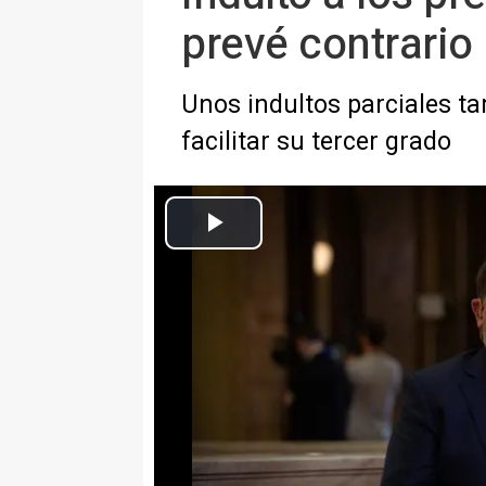
prevé contrario
Unos indultos parciales ta
facilitar su tercer grado
El líder de ERC, Oriol Junqueras, durante una entrevista en d
Presidencia de la Generalitat, en el Parlament de 
Europa Press Nacional
Publicado: lunes, 24 mayo 2021 12:42
MADRID, 24 May. (EUROPA PRE
El Tribunal Supremo contempla em
presos del 'procés' a finales d
contrario a concederles la medi