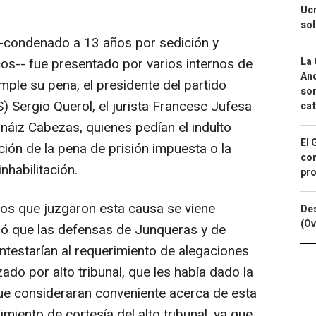
Ucr
so
 --condenado a 13 años por sedición y
os-- fue presentado por varios internos de
La 
And
ple su pena, el presidente del partido
sor
) Sergio Querol, el jurista Francesc Jufesa
cat
rnáiz Cabezas, quienes pedían el indulto
El 
ción de la pena de prisión impuesta o la
con
nhabilitación.
pro
ados que juzgaron esta causa se viene
Des
(Ov
ó que las defensas de Junqueras y de
ntestarían al requerimiento de alegaciones
ado por alto tribunal, que les había dado la
que consideraran conveniente acerca de esta
imiento de cortesía del alto tribunal, ya que