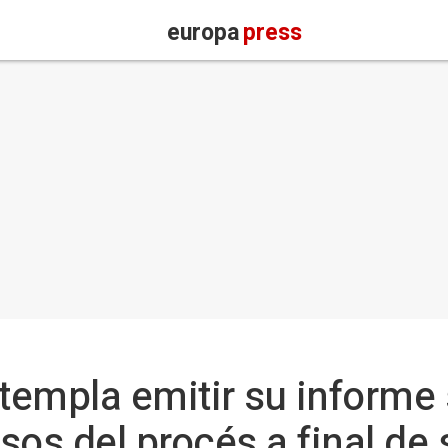
europa
press
empla emitir su informe 
esos del procés a final d