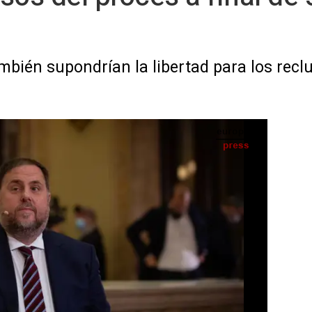
mbién supondrían la libertad para los recl
irecto para TV3, antes de celebrarse la moción de investidura del candidato de ERC a la
Catalunya, a 21 de mayo de 2021, en Barcelona, Cataluñ - David Zorrakino - Europa Press
IA
Seguir en
Abrir opciones para compartir
SS) -
itir su informe sobre el indulto a los
e esta semana y se prevé que éste sea
da de gracia, según han señalado a Europa