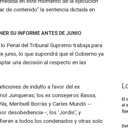
a medida en este momento de la ejecución
ar de contenido" la sentencia dictada en
NER SU INFORME ANTES DE JUNIO
lo Penal del Tribunal Supremo trabaja para
e junio, lo que supondrá que el Gobierno ya
ptar una decisión al respecto en las
L
ticiones de indulto a favor del ex
Oriol Junqueras; los ex consejeros Bassa,
El 
 Vila, Meritxell Borràs y Carles Mundó --
el 
Spa
r desobediencia--; los 'Jordis'; y
efieren a todos los condenados y otras solo
Det