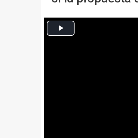
Europa Press Nacional
Actualizado: jueves, 5 septiembre 2019 13:51
MADRID, 5 Sep. (EUROPA PRESS) -
Especial Desayuno de Europa Pre
El presidente de la Generalitat de Cat
partido no otorgará la confianza a Pe
propuesta que ha realizado el preside
calificado de "decepción". En esta pro
rechazaba expresamente la posibilida
en esta comunidad autónoma.
Durante su intervención en los Desayu
Ejecutivo catalán se ha referido a la