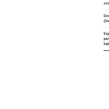
com
Des
(Ov
Esp
par
hab