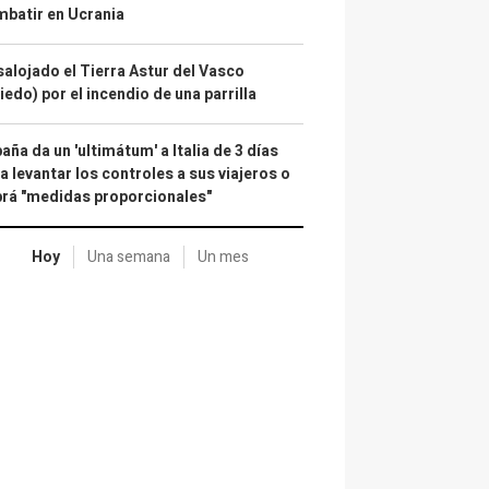
batir en Ucrania
alojado el Tierra Astur del Vasco
iedo) por el incendio de una parrilla
aña da un 'ultimátum' a Italia de 3 días
a levantar los controles a sus viajeros o
rá "medidas proporcionales"
Hoy
Una semana
Un mes