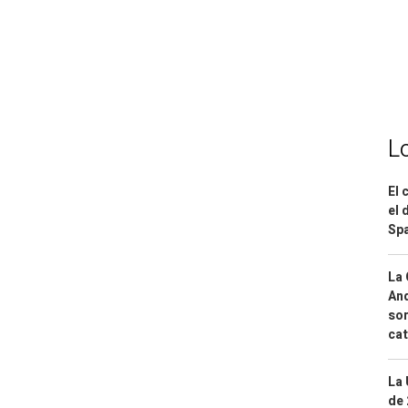
L
El 
el 
Spa
La 
And
sor
cat
La 
de 