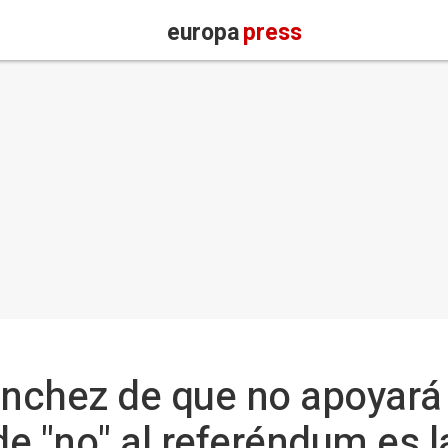
europa
press
ánchez de que no apoyará 
de "no" al referéndum es la