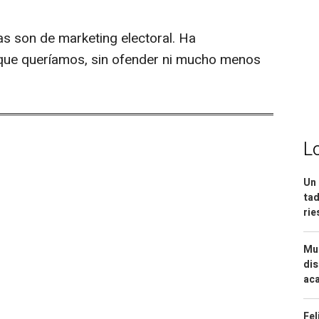
as son de marketing electoral. Ha
que queríamos, sin ofender ni mucho menos
L
Un 
tad
ri
Mue
dis
aca
Fel