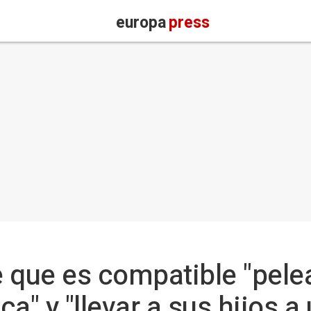
europa
press
 que es compatible "pelea
a" y "llevar a sus hijos a