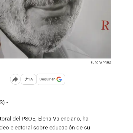
EUROPA PRESS
IA
Seguir en
Abrir opciones para compartir
) -
toral del PSOE, Elena Valenciano, ha
ideo electoral sobre educación de su