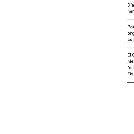
Día
he
Pod
org
con
El 
nie
"en
Fis