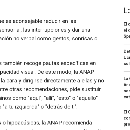
L
e es aconsejable reducir en las
El 
ensorial, las interrupciones y dar una
el 
Spa
ación no verbal como gestos, sonrisas o
Det
Ucr
s también recoge pautas específicas en
so
apacidad visual. De este modo, la ANAP
La 
a cara y dirigirse directamente a ellas y no
And
re otras recomendaciones, pide sustituir
sor
os como "aquí", "allí", "esto" o "aquello"
cat
a tu izquierda" o "detrás de ti".
El 
con
s o hipoacúsicas, la ANAP recomienda
pro