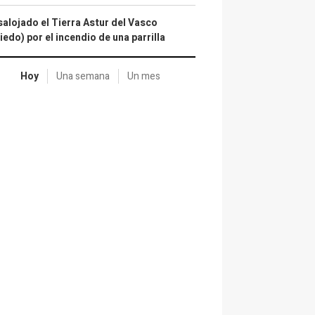
alojado el Tierra Astur del Vasco
iedo) por el incendio de una parrilla
Hoy
Una semana
Un mes