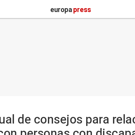
europa
press
al de consejos para rela
con personas con discap