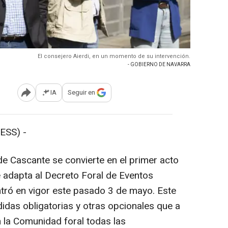
El consejero Aierdi, en un momento de su intervención.
- GOBIERNO DE NAVARRA
IA
Seguir en
Abrir opciones para compartir
ESS) -
 de Cascante se convierte en el primer acto
e adapta al Decreto Foral de Eventos
ntró en vigor este pasado 3 de mayo. Este
idas obligatorias y otras opcionales que a
n la Comunidad foral todas las