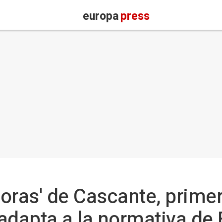
europa
press
oras' de Cascante, primer
adapta a la normativa de