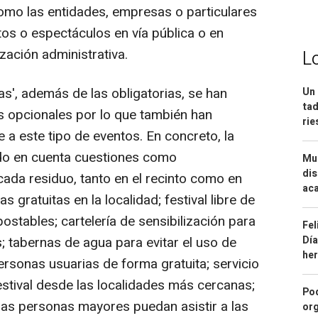
como las entidades, empresas o particulares
tos o espectáculos en vía pública o en
zación administrativa.
L
s', además de las obligatorias, se han
Un 
tad
s opcionales por lo que también han
ri
e a este tipo de eventos. En concreto, la
nido en cuenta cuestiones como
Mue
dis
ada residuo, tanto en el recinto como en
aca
s gratuitas en la localidad; festival libre de
ostables; cartelería de sensibilización para
Fel
Día
s; tabernas de agua para evitar el uso de
he
personas usuarias de forma gratuita; servicio
estival desde las localidades más cercanas;
Pod
 las personas mayores puedan asistir a las
org