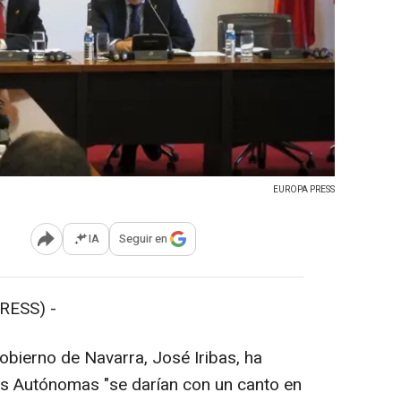
EUROPA PRESS
IA
Seguir en
Abrir opciones para compartir
RESS) -
obierno de Navarra, José Iribas, ha
s Autónomas "se darían con un canto en