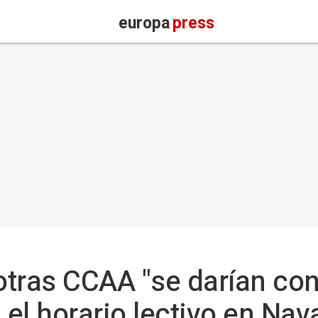
europa
press
 otras CCAA "se darían co
 el horario lectivo en Nav