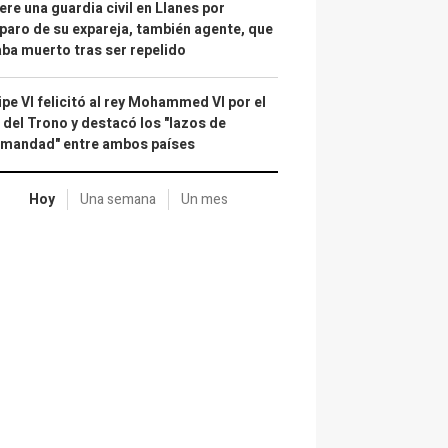
re una guardia civil en Llanes por
paro de su expareja, también agente, que
ba muerto tras ser repelido
ipe VI felicitó al rey Mohammed VI por el
 del Trono y destacó los "lazos de
rmandad" entre ambos países
Hoy
Una semana
Un mes