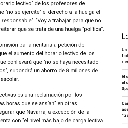
 horario lectivo" de los profesores de
 "no se ejercite" el derecho a la huelga el
 responsable". "Voy a trabajar para que no
eiterar que se trata de una huelga "política".
L
omisión parlamentaria a petición de
Un 
ue el aumento del horario lectivo de los
tad
ue conllevará que "no se haya necesitado
ri
nos", supondrá un ahorro de 8 millones de
El 
escolar.
el 
Spa
ectivas es una reclamación por los
as horas que se ansían" en otras
Can
ase
gurar que Navarra, a excepción de la
"tr
ta con "el nivel más bajo de carga lectiva