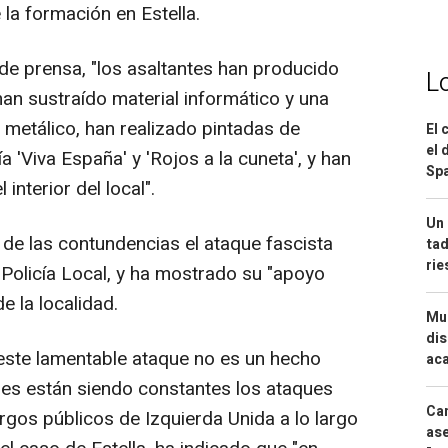
la formación en Estella.
de prensa, "los asaltantes han producido
L
 han sustraído material informático y una
metálico, han realizado pintadas de
El 
el 
a 'Viva España' y 'Rojos a la cuneta', y han
Spa
interior del local".
Un 
de las contundencias el ataque fascista
tad
ri
 Policía Local, y ha mostrado su "apoyo
e la localidad.
Mue
dis
este lamentable ataque no es un hecho
aca
ses están siendo constantes los ataques
Can
rgos públicos de Izquierda Unida a lo largo
ase