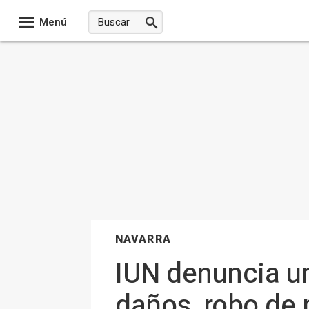
Menú
NAVARRA
IUN denuncia un
daños, robo de 