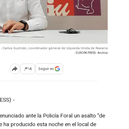
 - Carlos Guzmán, coordinador general de Izquieda Unida de Navarra
- EUROPA PRESS - Archivo
IA
Seguir en
Abrir opciones para compartir
ESS) -
nunciado ante la Policía Foral un asalto "de
se ha producido esta noche en el local de