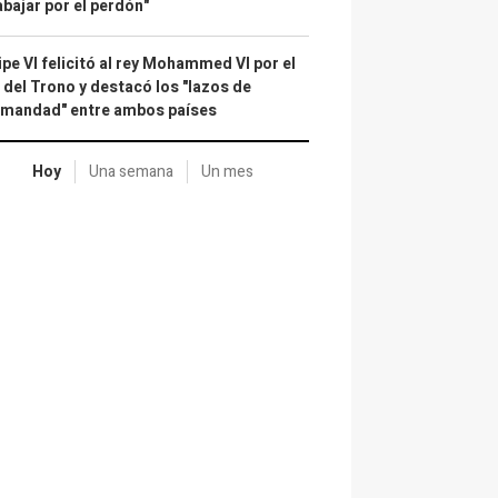
abajar por el perdón"
ipe VI felicitó al rey Mohammed VI por el
 del Trono y destacó los "lazos de
rmandad" entre ambos países
Hoy
Una semana
Un mes