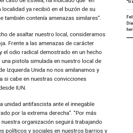
el caso de Estella, ha indicado que "en
"tr
a localidad ya recibió en el buzón de su
Fel
que también contenía amenazas similares".
Día
he
cho de asaltar nuestro local, consideramos
oja. Frente a las amenazas de carácter
a, y el odio radical demostrado en un hecho
 una pistola simulada en nuestro local de
 de Izquierda Unida no nos amilanamos y
 si cabe en nuestras convicciones
 desde IUN.
 unidad antifascista ante el innegable
rado por la extrema derecha". "Por más
 nuestra organización seguirá trabajando
 políticos y sociales en nuestros barrios y