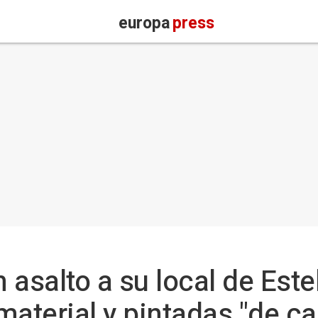
europa
press
 asalto a su local de Est
material y pintadas "de ca