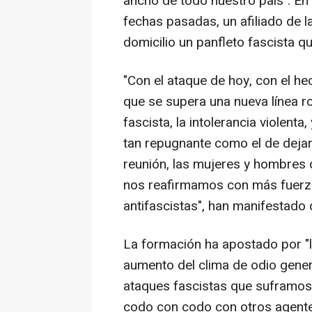
ancho de todo nuestro país". En 
fechas pasadas, un afiliado de l
domicilio un panfleto fascista 
"Con el ataque de hoy, con el he
que se supera una nueva línea r
fascista, la intolerancia violent
tan repugnante como el de dejar
reunión, las mujeres y hombres
nos reafirmamos con más fuerza
antifascistas", han manifestado
La formación ha apostado por "la
aumento del clima de odio gene
ataques fascistas que suframos
codo con codo con otros agentes