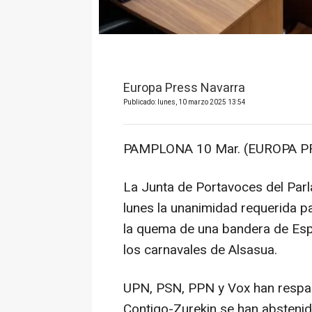
Europa Press Navarra
Publicado: lunes, 10 marzo 2025 13:54
PAMPLONA 10 Mar. (EUROPA PR
La Junta de Portavoces del Par
lunes la unanimidad requerida 
la quema de una bandera de Es
los carnavales de Alsasua.
UPN, PSN, PPN y Vox han respald
Contigo-Zurekin se han abstenido