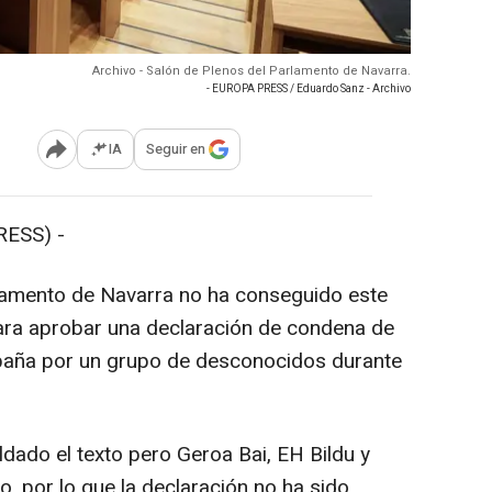
Archivo - Salón de Plenos del Parlamento de Navarra.
- EUROPA PRESS / Eduardo Sanz - Archivo
IA
Seguir en
Abrir opciones para compartir
ESS) -
lamento de Navarra no ha conseguido este
para aprobar una declaración de condena de
paña por un grupo de desconocidos durante
ado el texto pero Geroa Bai, EH Bildu y
, por lo que la declaración no ha sido