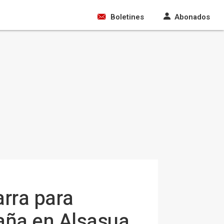
Boletines
Abonados
rra para
aña en Alsasua