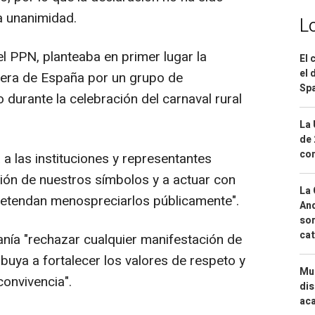
a unanimidad.
L
l PPN, planteaba en primer lugar la
El 
el 
era de España por un grupo de
Spa
durante la celebración del carnaval rural
La 
de 
com
a las instituciones y representantes
ción de nuestros símbolos y a actuar con
La 
retendan menospreciarlos públicamente".
And
sor
cat
anía "rechazar cualquier manifestación de
ribuya a fortalecer los valores de respeto y
Mue
convivencia".
dis
aca