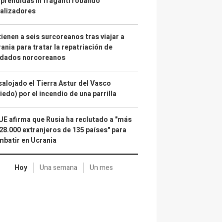
prendidas in fraganti robando
alizadores
ienen a seis surcoreanos tras viajar a
ania para tratar la repatriación de
ldados norcoreanos
alojado el Tierra Astur del Vasco
iedo) por el incendio de una parrilla
UE afirma que Rusia ha reclutado a "más
28.000 extranjeros de 135 países" para
batir en Ucrania
Hoy
Una semana
Un mes