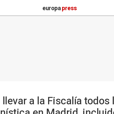
europa
press
levar a la Fiscalía todos
ística en Madrid, incluid