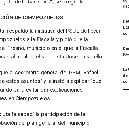
sor
 jefe de Urbanismo?", se preguntó.
cat
GACIÓN DE CIEMPOZUELOS
Det
Ucr
a, respaldó la iniciativa del PSOE de llevar
so
pozuelos a la Fiscalía y pidió que la
el Fresno, municipio en el que la Fiscalía
Des
(Ov
cas al alcalde, el socialista José Luis Tello.
La 
que el secretario general del PSM, Rafael
de 
 estos asuntos" y le instó a explicar "qué
com
ando para evitar dar explicaciones
ones en Ciempozuelos.
uta falsedad" la participación de la
ación del plan general del municipio,