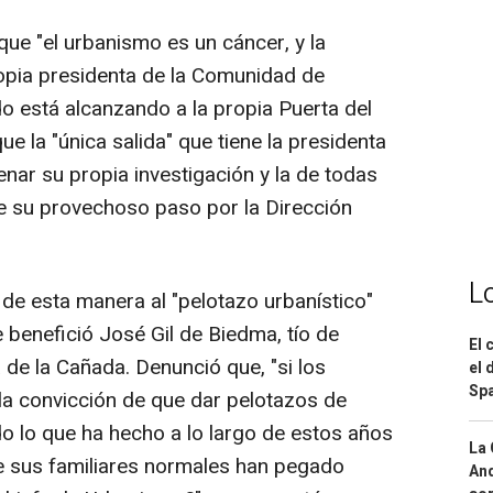
ue "el urbanismo es un cáncer, y la
opia presidenta de la Comunidad de
ido está alcanzando a la propia Puerta del
e la "única salida" que tiene la presidenta
enar su propia investigación y la de todas
e su provechoso paso por la Dirección
L
a de esta manera al "pelotazo urbanístico"
e benefició José Gil de Biedma, tío de
El 
 de la Cañada. Denunció que, "si los
el 
Spa
 la convicción de que dar pelotazos de
do lo que ha hecho a lo largo de estos años
La 
e sus familiares normales han pegado
And