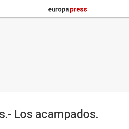
europa
press
os.- Los acampados.