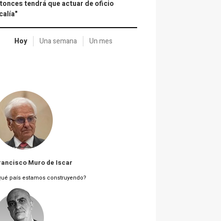
tonces tendrá que actuar de oficio
calía"
Hoy
Una semana
Un mes
rancisco Muro de Iscar
Qué país estamos construyendo?