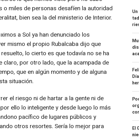
 o miles de personas desafíen la autoridad
Un 
litat, bien sea la del ministerio de Interior.
tad
ri
óximos a Sol ya han denunciado los
Mue
yer mismo el propio Rubalcaba dijo que
dis
esuelto, lo cierto es que todavía no se ha
aca
 claro, por otro lado, que la acampada de
Fel
tiempo, que en algún momento y de alguna
Día
sta situación.
he
 el riesgo ni de hartar a la gente ni de
Pod
org
 por ello lo inteligente y desde luego lo más
con
ndono pacífico de lugares públicos y
ndo otros resortes. Sería lo mejor para
El 
nie