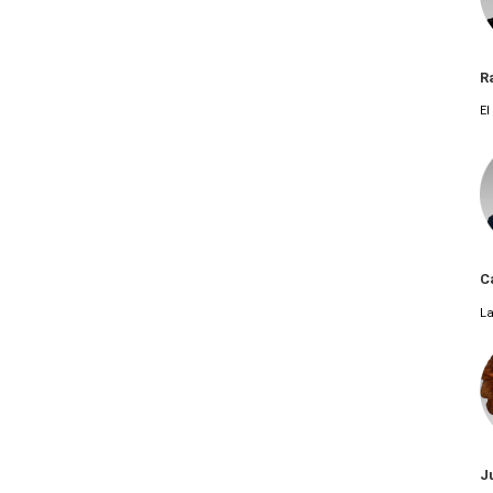
R
El
C
La
J