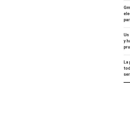
Gma
ele
par
Un
y h
pru
La 
tod
ser