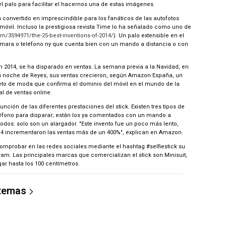
l palo para facilitar el hacernos una de estas imágenes.
onvertido en imprescindible para los fanáticos de las autofotos
 móvil. Incluso la prestigiosa revista Time lo ha señalado como uno de
om/3594971/the-25-best-inventions-of-2014/
). Un palo extensible en el
cámara o teléfono ny que cuenta bien con un mando a distancia o con
2014, se ha disparado en ventas. La semana previa a la Navidad, en
la noche de Reyes, sus ventas crecieron, según Amazon España, un
eto de moda que confirma el dominio del móvil en el mundo de la
al de ventas online.
unción de las diferentes prestaciones del stick. Existen tres tipos de
eléfono para disparar; están los ya comentados con un mando a
odos: solo son un alargador. "Este invento fue un poco más lento,
014 incrementaron las ventas más de un 400%", explican en Amazon.
mprobar en las redes sociales mediante el hashtag #selfiestick su
ram. Las principales marcas que comercializan el stick son Minisuit,
ar hasta los 100 centímetros.
 temas