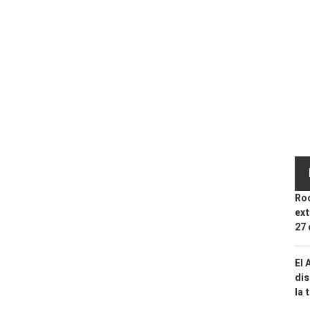
Roc
ext
27 
El 
dis
la 