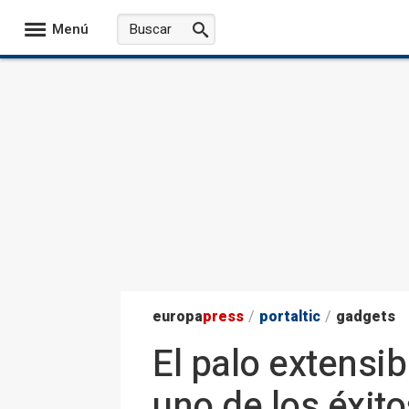
Menú
europa
press
/
portaltic
/
gadgets
El palo extensib
uno de los éxit