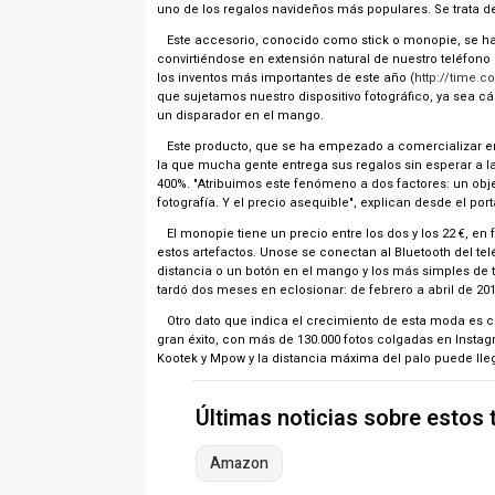
uno de los regalos navideños más populares. Se trata de
Este accesorio, conocido como stick o monopie, se ha c
convirtiéndose en extensión natural de nuestro teléfono
los inventos más importantes de este año (
http://time.c
que sujetamos nuestro dispositivo fotográfico, ya sea 
un disparador en el mango.
Este producto, que se ha empezado a comercializar en 
la que mucha gente entrega sus regalos sin esperar a 
400%. "Atribuimos este fenómeno a dos factores: un obj
fotografía. Y el precio asequible", explican desde el port
El monopie tiene un precio entre los dos y los 22 €, en f
estos artefactos. Unose se conectan al Bluetooth del t
distancia o un botón en el mango y los más simples de t
tardó dos meses en eclosionar: de febrero a abril de 2
Otro dato que indica el crecimiento de esta moda es co
gran éxito, con más de 130.000 fotos colgadas en Instag
Kootek y Mpow y la distancia máxima del palo puede lleg
Últimas noticias sobre estos
Amazon