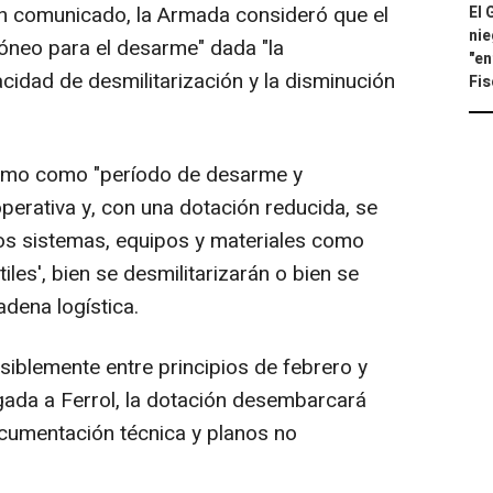
un comunicado, la Armada consideró que el
El 
nie
idóneo para el desarme" dada "la
"en
acidad de desmilitarización y la disminución
Fis
como como "período de desarme y
operativa y, con una dotación reducida, se
 los sistemas, equipos y materiales como
'útiles', bien se desmilitarizarán o bien se
dena logística.
isiblemente entre principios de febrero y
legada a Ferrol, la dotación desembarcará
ocumentación técnica y planos no