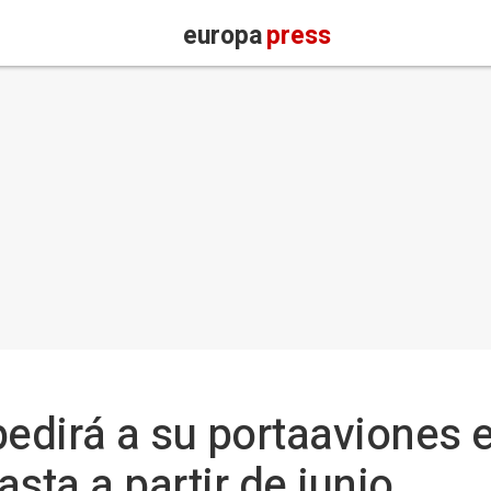
europa
press
dirá a su portaaviones el
asta a partir de junio