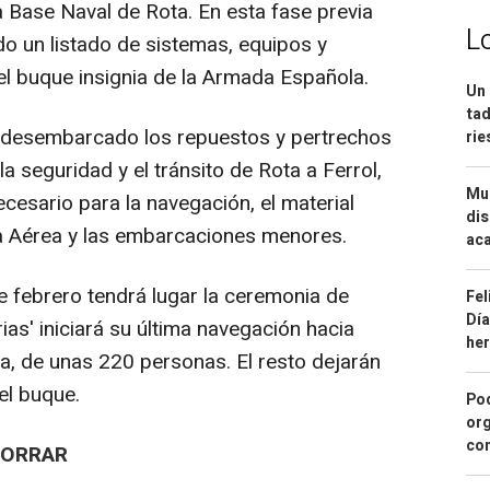
Base Naval de Rota. En esta fase previa
L
do un listado de sistemas, equipos y
el buque insignia de la Armada Española.
Un 
tad
 desembarcado los repuestos y pertrechos
ri
a seguridad y el tránsito de Rota a Ferrol,
Mue
ecesario para la navegación, el material
dis
ma Aérea y las embarcaciones menores.
aca
de febrero tendrá lugar la ceremonia de
Fel
Día
ias' iniciará su última navegación hacia
he
da, de unas 220 personas. El resto dejarán
el buque.
Pod
org
con
HORRAR