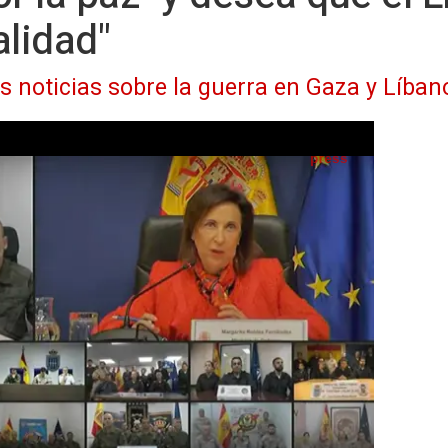
alidad"
as noticias sobre la guerra en Gaza y Líban
opas españolas su "compromiso por la paz" y desea que el Líbano recupere "pronto la
normalidad" - EUROPA PRESS
icias sobre la guerra en Gaza y Líbano
) -
ita Robles, ha destacado el compromiso de
es desplegadas por todo el mundo y ha
lto el fuego en Oriente Medio: "Ojalá ese
á el Líbano pueda recuperar pronto la
e durante muchos años España ha
eneral".