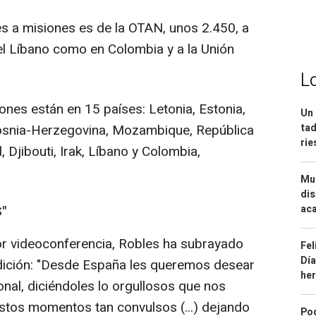
s a misiones es de la OTAN, unos 2.450, a
el Líbano como en Colombia y a la Unión
L
ones están en 15 países: Letonia, Estonia,
Un 
Bosnia-Herzegovina, Mozambique, República
tad
ri
 Djibouti, Irak, Líbano y Colombia,
Mue
dis
"
aca
or videoconferencia, Robles ha subrayado
Fel
Día
ición: "Desde España les queremos desear
he
ional, diciéndoles lo orgullosos que nos
stos momentos tan convulsos (...) dejando
Pod