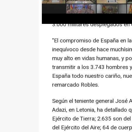
Lo ha indicado Robles este sábad
Nacional en una videoconferenci
3.000 militares desplegados en el
"El compromiso de España en la
inequívoco desde hace muchísim
muy alto en vidas humanas, y po
transmitir a los 3.743 hombres 
España todo nuestro cariño, nues
remarcado Robles.
Según el teniente general José 
Adazi, en Letonia, ha detallado 
Ejército de Tierra; 2.635 son de
del Ejército del Aire; 64 de cue