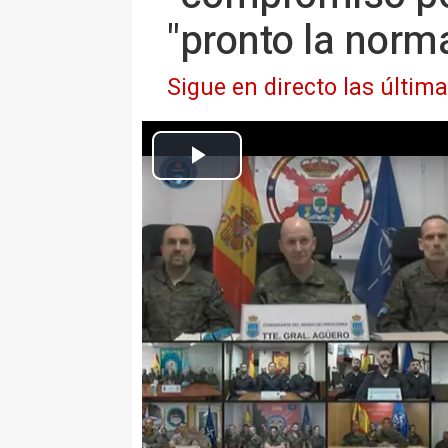
"pronto la norm
Sigue en directo las últim
La ministra de Defenda, Margarita Robles, agradece a las tr
Sigue en directo las últimas not
MADRID 12 Oct. (EUROPA PRESS
La ministra de Defensa, Margar
España con las diversas mision
deseado que "llegue pronto" el a
alto el fuego llegue pronto, ojal
normalidad, esa normalidad qu
contribuido a que sea la tónica g