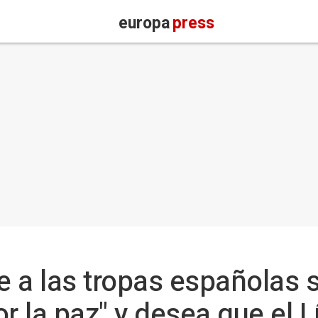
europa
press
 a las tropas españolas 
 la paz" y desea que el 