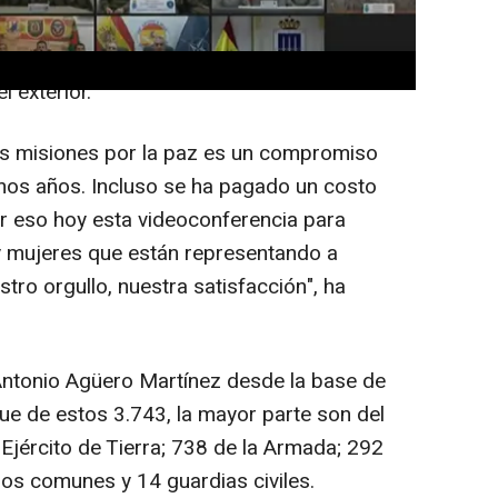
o antes del desfile por el Día de la Fiesta
a con las distintas misiones y a los más de
 exterior.
s misiones por la paz es un compromiso
os años. Incluso se ha pagado un costo
r eso hoy esta videoconferencia para
y mujeres que están representando a
tro orgullo, nuestra satisfacción", ha
Antonio Agüero Martínez desde la base de
que de estos 3.743, la mayor parte son del
l Ejército de Tierra; 738 de la Armada; 292
rpos comunes y 14 guardias civiles.