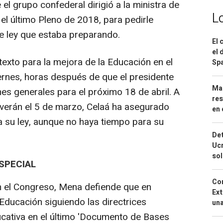
el grupo confederal dirigió a la ministra de
L
 el último Pleno de 2018, para pedirle
e ley que estaba preparando.
El 
el 
exto para la mejora de la Educación en el
Spa
ernes, horas después de que el presidente
Mar
es generales para el próximo 18 de abril. A
res
lverán el 5 de marzo, Celaá ha asegurado
en 
a su ley, aunque no haya tiempo para su
Det
Ucr
so
SPECIAL
Cor
 el Congreso, Mena defiende que en
Ext
Educación siguiendo las directrices
una
cativa en el último 'Documento de Bases