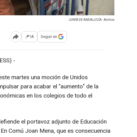
JUNTA DE ANDALUCÍA - Archivo
IA
Seguir en
Abrir opciones para compartir
SS) -
este martes una moción de Unidos
pulsar para acabar el "aumento" de la
onómicas en los colegios de todo el
 defiende el portavoz adjunto de Educación
de En Comú Joan Mena, que es consecuencia