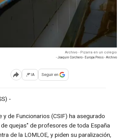
Archivo - Pizarra en un colegio
- Joaquin Corchero - Europa Press - Archivo
IA
Seguir en
Abrir opciones para compartir
S) -
te y de Funcionarios (CSIF) ha asegurado
s de quejas" de profesores de toda España
tra de la LOMLOE, y piden su paralización,