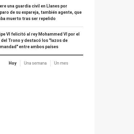
re una guardia civil en Llanes por
paro de su expareja, también agente, que
ba muerto tras ser repelido
ipe VI felicitó al rey Mohammed VI por el
 del Trono y destacó los "lazos de
rmandad" entre ambos países
Hoy
Una semana
Un mes