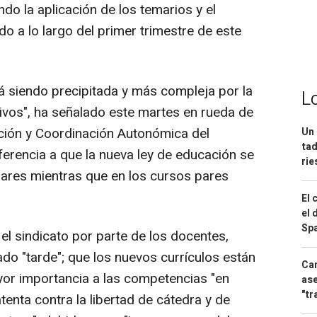
do la aplicación de los temarios y el
o a lo largo del primer trimestre de este
tá siendo precipitada y más compleja por la
L
ivos", ha señalado este martes en rueda de
ción y Coordinación Autonómica del
Un 
tad
ferencia a que la nueva ley de educación se
ri
ares mientras que en los cursos pares
El 
el 
Spa
 el sindicato por parte de los docentes,
ado "tarde"; que los nuevos currículos están
Can
yor importancia a las competencias "en
ase
"tr
tenta contra la libertad de cátedra y de