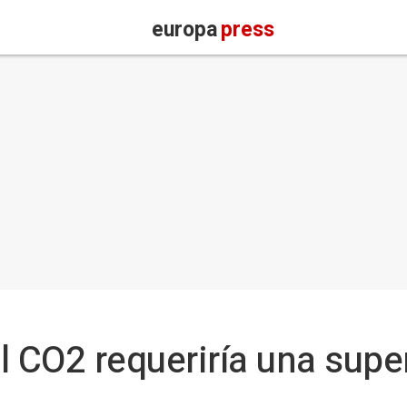
europa
press
 CO2 requeriría una super