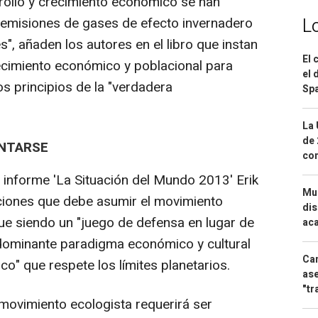
ollo y crecimiento económico se han
 emisiones de gases de efecto invernadero
L
s", añaden los autores en el libro que instan
El 
ecimiento económico y poblacional para
el 
s principios de la "verdadera
Spa
La 
de 
ENTARSE
com
 informe 'La Situación del Mundo 2013' Erik
Mue
ciones que debe asumir el movimiento
dis
e siendo un "juego de defensa en lugar de
aca
 dominante paradigma económico y cultural
Can
co" que respete los límites planetarios.
ase
"tr
movimiento ecologista requerirá ser