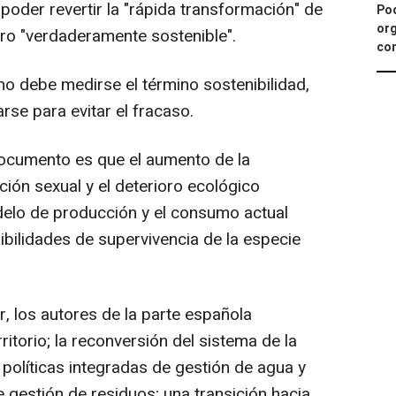
 poder revertir la "rápida transformación" de
Pod
org
turo "verdaderamente sostenible".
con
o debe medirse el término sostenibilidad,
se para evitar el fracaso.
ocumento es que el aumento de la
ción sexual y el deterioro ecológico
delo de producción y el consumo actual
ilidades de supervivencia de la especie
, los autores de la parte española
itorio; la reconversión del sistema de la
 políticas integradas de gestión de agua y
e gestión de residuos; una transición hacia