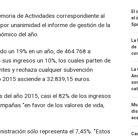
El 
moria de Actividades correspondiente al
el 
or unanimidad el informe de gestión de la
Spa
nómico del año.
La 
de 
do un 19% en un año, de 464.768 a
com
sus ingresos un 10%, los cuales parten de
ntes y rechaza cualquier subvención
La 
And
cio 2015 asciende a 32.839,15 euros.
sor
cat
 del año 2015, casi el 82% de los ingresos
ampañas "en favor de los valores de vida,
Mue
dis
aca
istración sólo representa el 7,45%. "Estos
Can