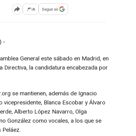
IA
Seguir en
Abrir opciones para compartir
 -
samblea General este sábado en Madrid, en
ta Directiva, la candidatura encabezada por
ir.org se mantienen, además de Ignacio
 vicepresidente, Blanca Escobar y Álvaro
erde, Alberto López Navarro, Olga
ino González como vocales, a los que se
 Peláez.