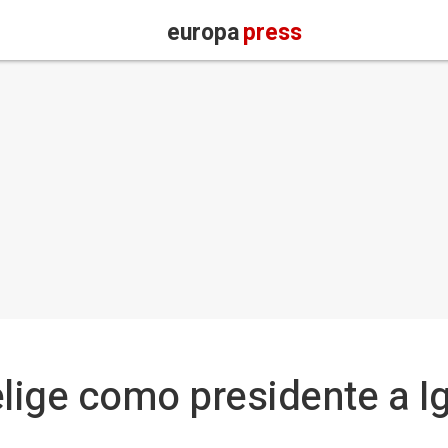
europa
press
elige como presidente a 