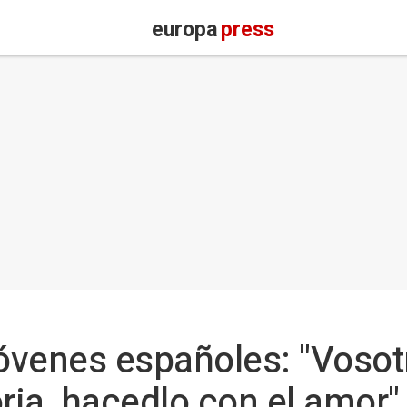
europa
press
jóvenes españoles: "Vosot
oria, hacedlo con el amor"