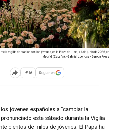
te la vigilia de oración con los jóvenes, en la Plaza de Lima, a 6 de junio de 2026, en
Madrid (España).- Gabriel Luengas - Europa Press
IA
Seguir en
Abrir opciones para compartir
los jóvenes españoles a "cambiar la
a pronunciado este sábado durante la Vigilia
nte cientos de miles de jóvenes. El Papa ha