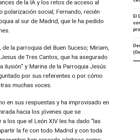
cat
ances de la IA y los retos de acceso al
o polarización social; Fernando, recién
El 
oquia al sur de Madrid, que le ha pedido
con
nes.
pro
Des
de la parroquia del Buen Suceso; Miriam,
(Ov
e Jesus de Tres Cantos, que ha asegurado
 ilusión" y Marina de la Parroquia Jesús
eguntado por sus referentes o por cómo
otras muchas voces.
o en sus respuestas y ha improvisado en
mirada hacia los jóvenes que se
y a los que el León XIV les ha dado "las
partir la fe con todo Madrid y con toda
es presentes han coreado cánticos como: