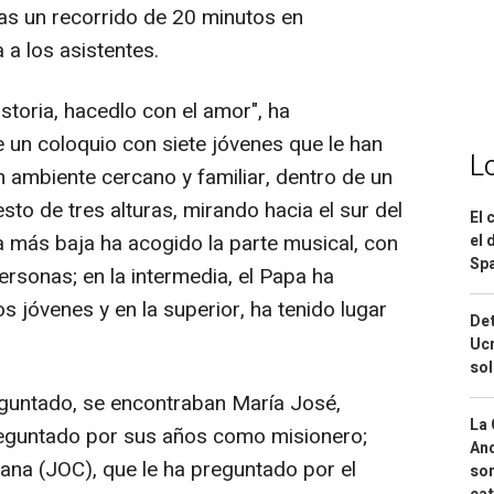
ras un recorrido de 20 minutos en
 a los asistentes.
toria, hacedlo con el amor", ha
e un coloquio con siete jóvenes que le han
L
n ambiente cercano y familiar, dentro de un
 de tres alturas, mirando hacia el sur del
El 
a más baja ha acogido la parte musical, con
el 
Spa
rsonas; en la intermedia, el Papa ha
s jóvenes y en la superior, ha tenido lugar
Det
Ucr
so
guntado, se encontraban María José,
La 
preguntado por sus años como misionero;
And
iana (JOC), que le ha preguntado por el
sor