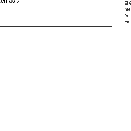
 temas
El 
nie
"en
Fis