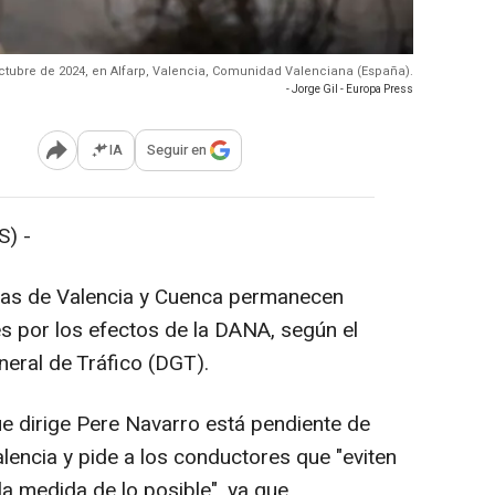
octubre de 2024, en Alfarp, Valencia, Comunidad Valenciana (España).
- Jorge Gil - Europa Press
IA
Seguir en
Abrir opciones para compartir
) -
cias de Valencia y Cuenca permanecen
es por los efectos de la DANA, según el
eneral de Tráfico (DGT).
e dirige Pere Navarro está pendiente de
alencia y pide a los conductores que "eviten
 la medida de lo posible", ya que