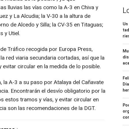
s lluvias las vías como la A-3 en Chiva y
L
uez y La Alcudia; la V-30 a la altura de
rno de Alcedo y Silla; la CV-35 en Titaguas;
Un 
tad
s y Utiel.
ri
de Tráfico recogida por Europa Press,
Mue
la red viaria secundaria cortadas, así que la
dis
aca
evitar circular en la medida de lo posible.
Fel
 la A-3 a su paso por Atalaya del Cañavate
Día
ncia. Encontrarán el desvío obligatorio por la
he
estos tramos y vías, y evitar circular en
Pod
encia son las recomendaciones de la DGT.
org
con