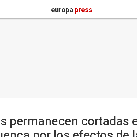
europa
press
as permanecen cortadas 
uenca por los efectos de