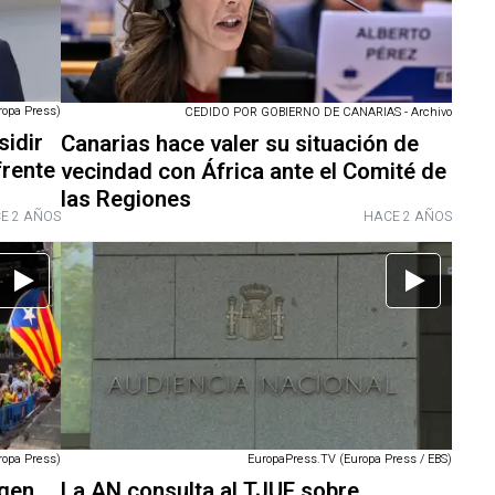
ropa Press)
CEDIDO POR GOBIERNO DE CANARIAS - Archivo
sidir
Canarias hace valer su situación de
frente
vecindad con África ante el Comité de
las Regiones
E 2 AÑOS
HACE 2 AÑOS
ropa Press)
EuropaPress.TV (Europa Press / EBS)
igen
La AN consulta al TJUE sobre