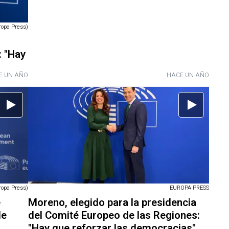
ropa Press)
: "Hay
E UN AÑO
HACE UN AÑO
ropa Press)
EUROPA PRESS
e
Moreno, elegido para la presidencia
le
del Comité Europeo de las Regiones:
"Hay que reforzar las democracias"