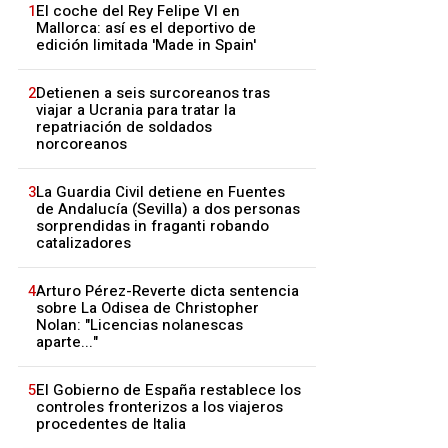
1
El coche del Rey Felipe VI en
Mallorca: así es el deportivo de
edición limitada 'Made in Spain'
2
Detienen a seis surcoreanos tras
viajar a Ucrania para tratar la
repatriación de soldados
norcoreanos
3
La Guardia Civil detiene en Fuentes
de Andalucía (Sevilla) a dos personas
sorprendidas in fraganti robando
catalizadores
4
Arturo Pérez-Reverte dicta sentencia
sobre La Odisea de Christopher
Nolan: "Licencias nolanescas
aparte..."
5
El Gobierno de España restablece los
controles fronterizos a los viajeros
procedentes de Italia