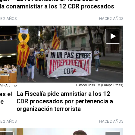
da con
amnistiar a los 12 CDR procesados
E 2 AÑOS
HACE 2 AÑOS
EuropaPress.TV (Europa Press)
 - Archivo
La Fiscalía pide amnistiar a los 12
as el
CDR procesados por pertenencia a
te
organización terrorista
E 2 AÑOS
HACE 2 AÑOS