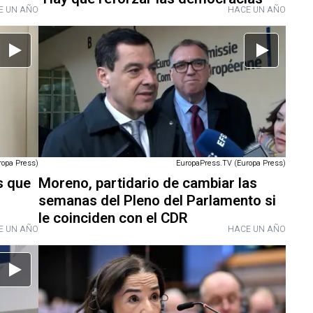
E UN AÑO
HACE UN AÑO
ropa Press)
EuropaPress.TV (Europa Press)
s que
Moreno, partidario de cambiar las
semanas del Pleno del Parlamento si
le coinciden con el CDR
E UN AÑO
HACE UN AÑO