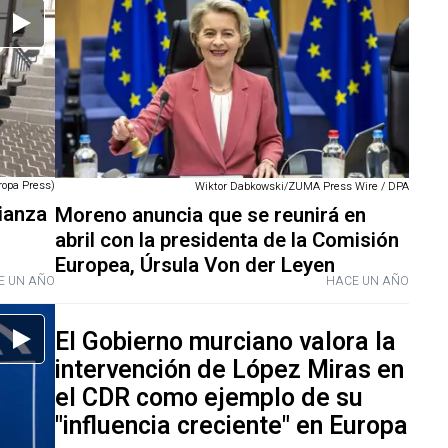
ropa Press)
Wiktor Dabkowski/ZUMA Press Wire / DPA
lianza
Moreno anuncia que se reunirá en
abril con la presidenta de la Comisión
Europea, Úrsula Von der Leyen
E UN AÑO
HACE UN AÑO
El Gobierno murciano valora la
intervención de López Miras en
el CDR como ejemplo de su
"influencia creciente" en Europa