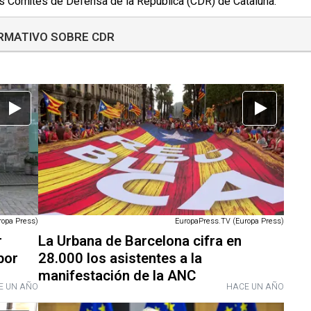
s Comités de Defensa de la República (CDR) de Cataluña.
ORMATIVO SOBRE CDR
ropa Press)
EuropaPress.TV (Europa Press)
r
La Urbana de Barcelona cifra en
por
28.000 los asistentes a la
manifestación de la ANC
E UN AÑO
HACE UN AÑO