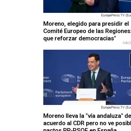
EuropaPress.TV (Eu
Moreno, elegido para presidir el
Comité Europeo de las Regiones
que reforzar democracias"
HAC
EuropaPress.TV (Eu
Moreno lleva la "vía andaluza" d
acuerdo al CDR pero no ve posib
pactos PP-PSOE en España