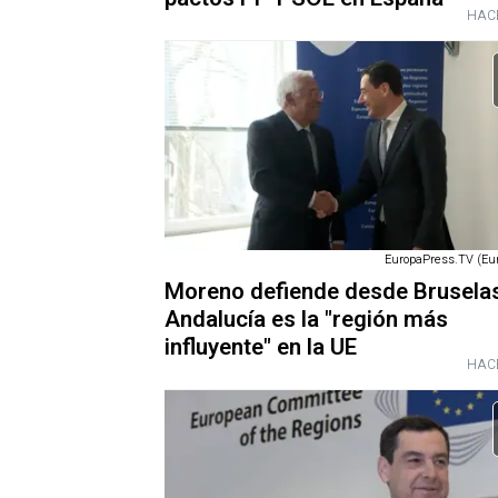
HAC
EuropaPress.TV (Eu
Moreno defiende desde Brusela
Andalucía es la "región más
influyente" en la UE
HAC