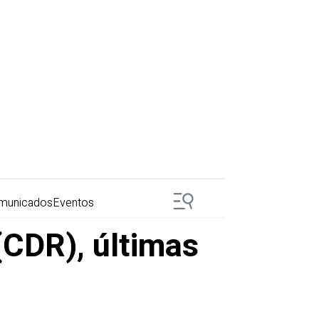
municados
Eventos
(CDR), últimas