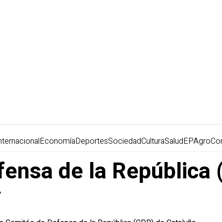
nternacional
Economía
Deportes
Sociedad
Cultura
Salud
EPAgro
Co
ensa de la República 
y