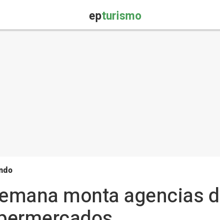
ep
turismo
undo
emana monta agencias de
supermercados