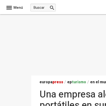
Menú
europa
press
/
ep
turismo
/
en el m
Una empresa al
portátiles en 