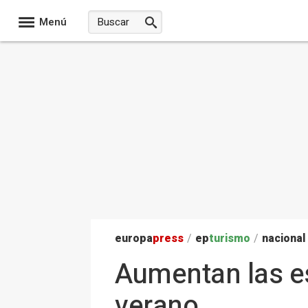
Menú
europa
press
/
ep
turismo
/
nacional
Aumentan las es
verano