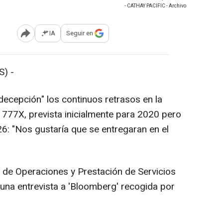
- CATHAY PACIFIC - Archivo
IA
Seguir en
Abrir opciones para compartir
) -
"decepción" los continuos retrasos en la
 777X, prevista inicialmente para 2020 pero
6: "Nos gustaría que se entregaran en el
r de Operaciones y Prestación de Servicios
una entrevista a 'Bloomberg' recogida por