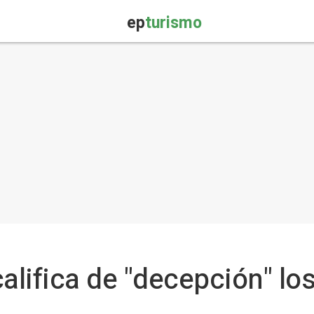
ep
turismo
alifica de "decepción" los