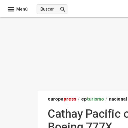
Menú
europa
press
/
ep
turismo
/
nacional
Cathay Pacific c
Boeing 777X