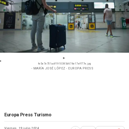
fe5e7e701adf1910385d674e17eff77e.jpg
- MARÍA JOSÉ LÓPEZ - EUROPA PRESS
Europa Press Turismo
Viernes, 19 julio 2024