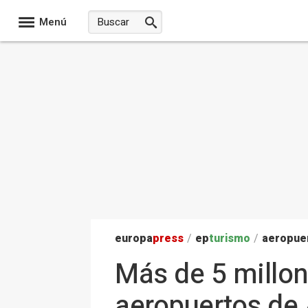
Menú
europa
press
/
ep
turismo
/
aeropue
Más de 5 millon
aeropuertos de 