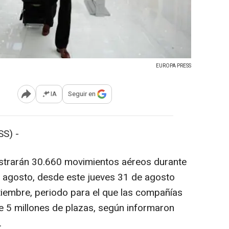
EUROPA PRESS
IA
Seguir en
Abrir opciones para compartir
S) -
strarán 30.660 movimientos aéreos durante
e agosto, desde este jueves 31 de agosto
tiembre, periodo para el que las compañías
e 5 millones de plazas, según informaron
.