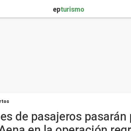
ep
turismo
rtos
es de pasajeros pasarán 
Aena en la operación reg