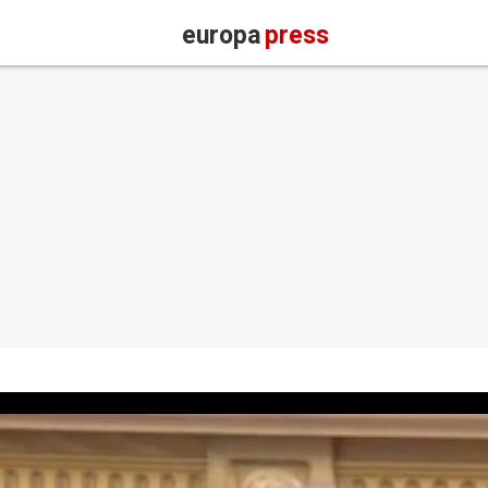
europa
press