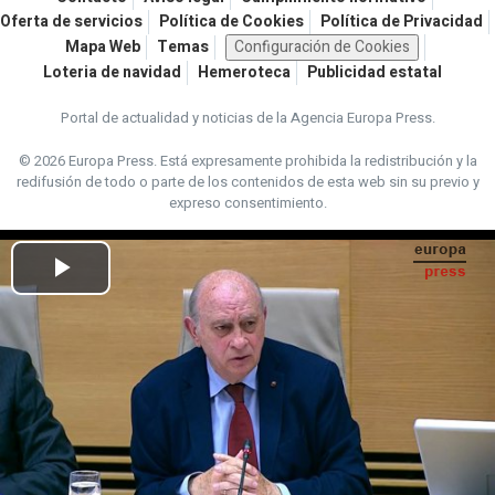
Oferta de servicios
Política de Cookies
Política de Privacidad
Mapa Web
Temas
Configuración de Cookies
Loteria de navidad
Hemeroteca
Publicidad estatal
Portal de actualidad y noticias de la Agencia Europa Press.
© 2026 Europa Press.
Está expresamente prohibida la redistribución y la
redifusión de todo o parte de los contenidos de esta web sin su previo y
expreso consentimiento.