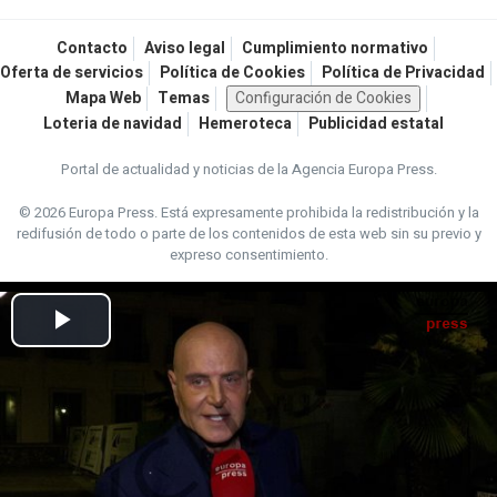
Contacto
Aviso legal
Cumplimiento normativo
Oferta de servicios
Política de Cookies
Política de Privacidad
Mapa Web
Temas
Configuración de Cookies
Loteria de navidad
Hemeroteca
Publicidad estatal
Portal de actualidad y noticias de la Agencia Europa Press.
© 2026 Europa Press.
Está expresamente prohibida la redistribución y la
redifusión de todo o parte de los contenidos de esta web sin su previo y
expreso consentimiento.