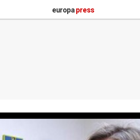
europa
press