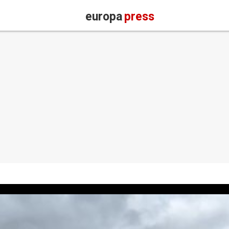
europa
press