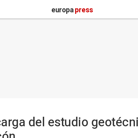
europa
press
arga del estudio geotécn
cón