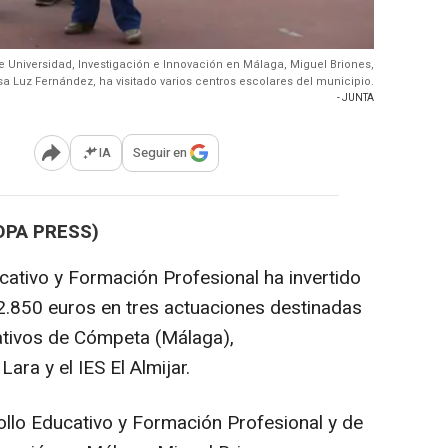
 de Universidad, Investigación e Innovación en Málaga, Miguel Briones,
 Luz Fernández, ha visitado varios centros escolares del municipio.
- JUNTA
IA
Seguir en
Abrir opciones para compartir
OPA PRESS)
cativo y Formación Profesional ha invertido
2.850 euros en tres actuaciones destinadas
ativos de Cómpeta (Málaga),
ara y el IES El Almijar.
rollo Educativo y Formación Profesional y de