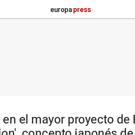
europa
press
 en el mayor proyecto de
ion', concepto japonés de