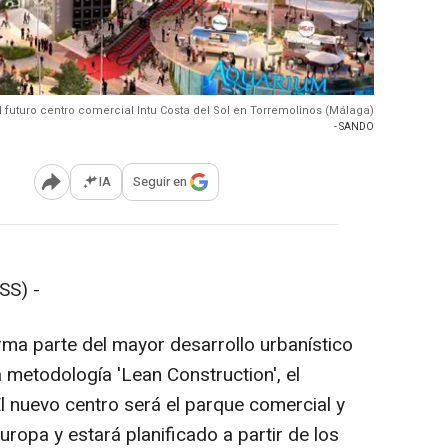
l futuro centro comercial Intu Costa del Sol en Torremolinos (Málaga)
- SANDO
IA
Seguir en
Abrir opciones para compartir
SS) -
ma parte del mayor desarrollo urbanístico
a metodología 'Lean Construction', el
El nuevo centro será el parque comercial y
ropa y estará planificado a partir de los