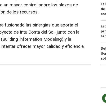
La 
do un mayor control sobre los plazos de
de 
ión de los recursos.
com
a fusionado las sinergias que aporta el
Esp
par
ecto de Intu Costa del Sol, junto con la
hab
 (Building Information Modeling) y la
 intentar ofrecer mayor calidad y eficiencia
Det
Ucr
so