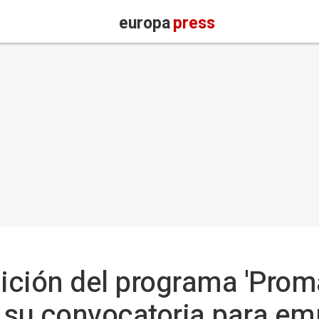
europa
press
ición del programa 'Prom
e su convocatoria para e