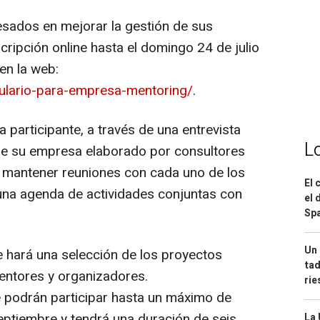
sados en mejorar la gestión de sus
ripción online hasta el domingo 24 de julio
en la web:
ulario-para-empresa-mentoring/
.
 participante, a través de una entrevista
L
l de su empresa elaborado por consultores
á mantener reuniones con cada uno de los
El 
una agenda de actividades conjuntas con
el 
Spa
Un 
e hará una selección de los proyectos
tad
mentores y organizadores.
ri
e podrán participar hasta un máximo de
eptiembre y tendrá una duración de seis
La 