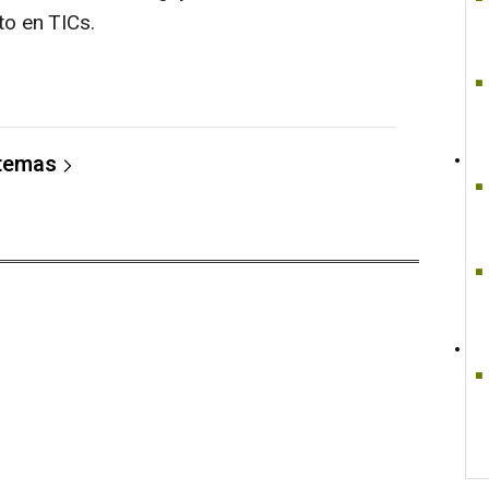
o en TICs.
 temas