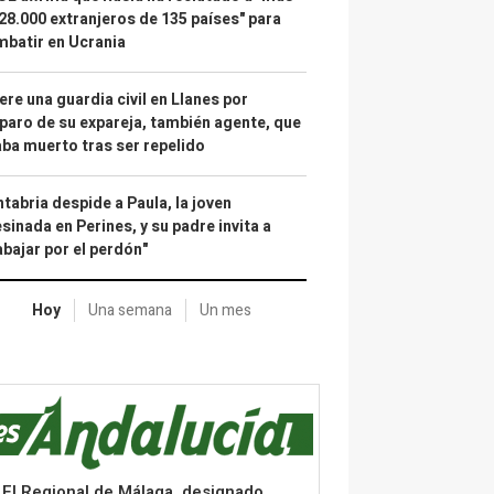
28.000 extranjeros de 135 países" para
batir en Ucrania
re una guardia civil en Llanes por
paro de su expareja, también agente, que
ba muerto tras ser repelido
tabria despide a Paula, la joven
sinada en Perines, y su padre invita a
abajar por el perdón"
Hoy
Una semana
Un mes
El Regional de Málaga, designado