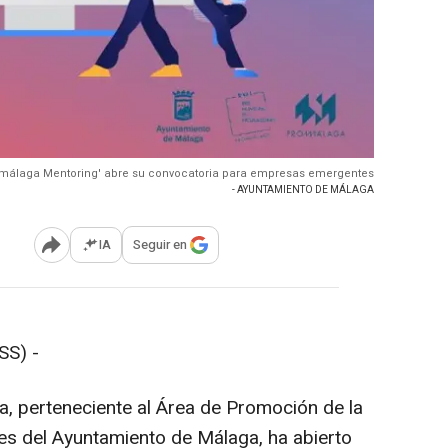
málaga Mentoring' abre su convocatoria para empresas emergentes
- AYUNTAMIENTO DE MÁLAGA
IA
Seguir en
Abrir opciones para compartir
SS) -
, perteneciente al Área de Promoción de la
es del Ayuntamiento de Málaga, ha abierto