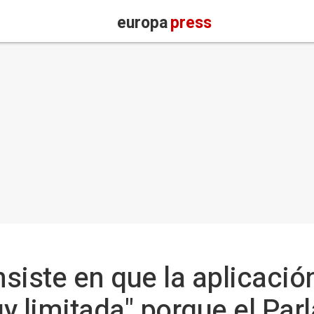
europa
press
siste en que la aplicació
y limitada" porque el Pa