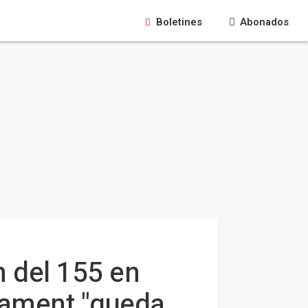
Boletines
Abonados
n del 155 en
rlament "queda