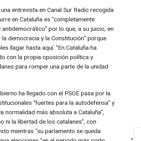
 una entrevista en Canal Sur Radio recogida
curre en Cataluña es "completamente
y antidemocrático" por lo que, a su juicio, en
 la democracia y la Constitución" porque
es llagar hasta aquí. "En Cataluña ha
do con la propia oposición política y
alanes para romper una parte de la unidad
obierno ha llegado con el PSOE pasa por la
stitucionales "fuertes para la autodefensa" y
 la normalidad más absoluta a Cataluña",
o ni la libertad de los catalanes", con
 esto mientras "su parlamento se queda
aya elecciones "en el periodo más corto