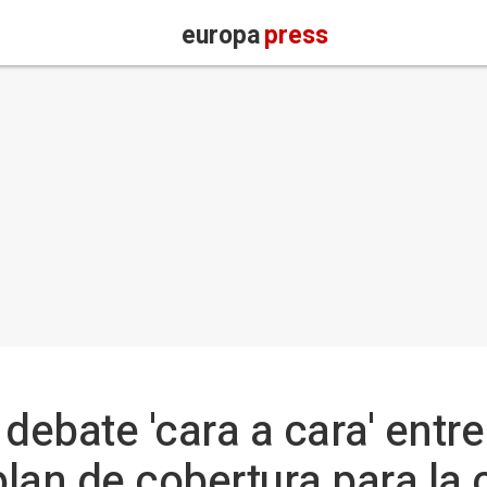
europa
press
 debate 'cara a cara' entr
lan de cobertura para la