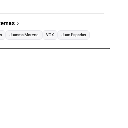
 temas
s
Juanma Moreno
VOX
Juan Espadas