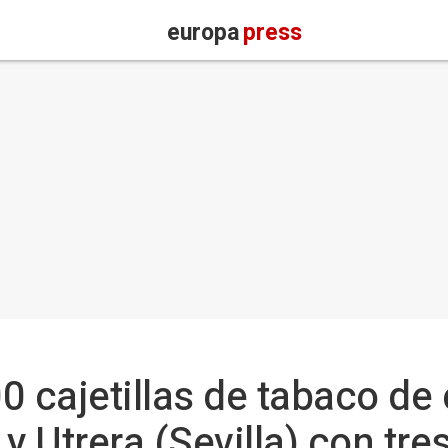
europa
press
0 cajetillas de tabaco d
y Utrera (Sevilla) con tre