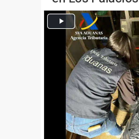
Agentes intervienen unas 5.100 cajetillas de tabac
Europa Press Andalucía
Actualizado: lunes, 19 febrero 2024 11:29
SEVILLA, 19 Feb. (EUROPA PRES
El Servicio de Vigilancia Aduane
operaciones consecutivas en la p
intervenido 419 kilos de picadur
contrabando, con un balance de 
participación en los hechos.
La primera de las operaciones c
centro clandestino de picadura d