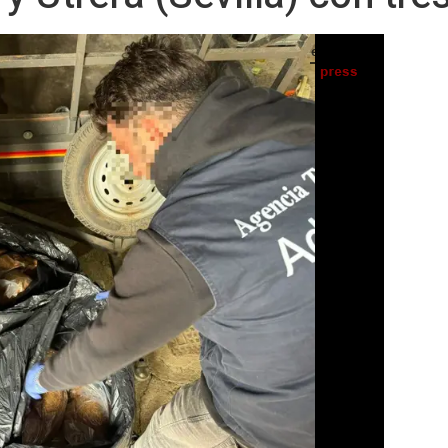
o de contrabando en dos operaciones en Los Palacios y Utrera. - GOBIERNO DE ESPAÑA
IA
Seguir en
Abrir opciones para compartir
S) -
ra de la Agencia Tributaria ha realizado dos
rovincia de Sevilla en las que se han
a y 5.170 cajetillas de tabaco de
tres detenidos por su presunta
onsistió en el desmantelamiento de un
e tabaco en la localidad sevillana de Los