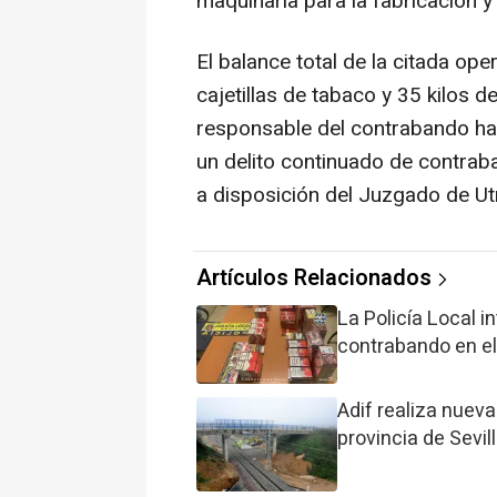
maquinaria para la fabricación y
El balance total de la citada ope
cajetillas de tabaco y 35 kilos d
responsable del contrabando ha 
un delito continuado de contrab
a disposición del Juzgado de Ut
Artículos Relacionados
La Policía Local i
contrabando en el
Adif realiza nuev
provincia de Sevil