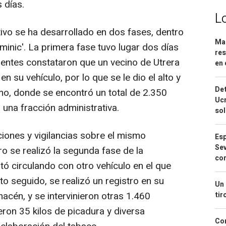
 días.
L
ivo se ha desarrollado en dos fases, dentro
Mar
inic'. La primera fase tuvo lugar dos días
res
gentes constataron que un vecino de Utrera
en 
n su vehículo, por lo que se le dio el alto y
Det
smo, donde se encontró un total de 2.350
Ucr
 una fracción administrativa.
so
ciones y vigilancias sobre el mismo
Esp
Sev
ro se realizó la segunda fase de la
con
tó circulando con otro vehículo en el que
to seguido, se realizó un registro en su
Un 
macén, y se intervinieron otras 1.460
tir
nieron 35 kilos de picadura y diversa
Cor