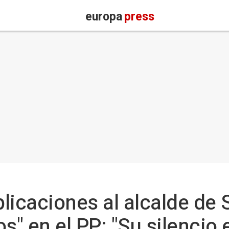
europa
press
licaciones al alcalde de S
s" en el PP: "Su silencio 