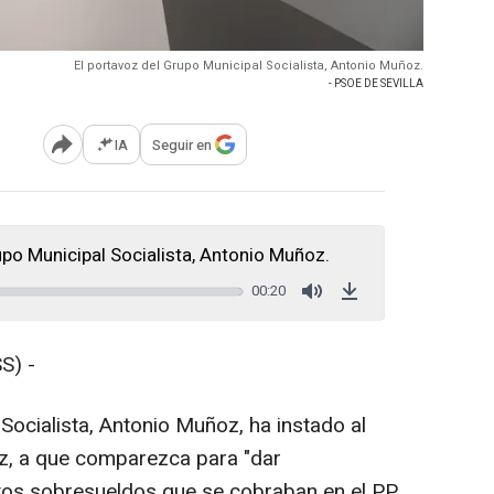
El portavoz del Grupo Municipal Socialista, Antonio Muñoz.
- PSOE DE SEVILLA
IA
Seguir en
Abrir opciones para compartir
upo Municipal Socialista, Antonio Muñoz.
00:20
Mute
Download
S) -
Socialista, Antonio Muñoz, ha instado al
anz, a que comparezca para "dar
ntos sobresueldos que se cobraban en el PP