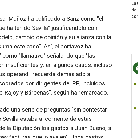
La 
de 
com
sa, Muñoz ha calificado a Sanz como "el
e ha tenido Sevilla" justificándolo con
odelo, cambio de opinión y su alianza con la
suma este caso". Así, el portavoz ha
de" como "llamativo" señalando que "las
n insuficientes y, en algunos casos, incluso
us operandi' recuerda demasiado al
obrados por dirigentes del PP, incluidos
no Rajoy y Bárcenas", según ha remarcado.
do una serie de preguntas "sin contestar
e Sevilla estaba al corriente de estas
de la Diputación los gastos a Juan Bueno, si
hay facturas que lo avalen". Unos gastos