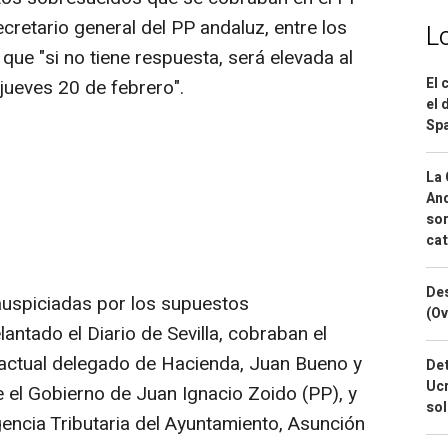
retario general del PP andaluz, entre los
L
que "si no tiene respuesta, será elevada al
El 
 jueves 20 de febrero".
el 
Spa
La 
And
sor
cat
Des
auspiciadas por los supuestos
(Ov
ntado el Diario de Sevilla, cobraban el
 actual delegado de Hacienda, Juan Bueno y
Det
Ucr
 el Gobierno de Juan Ignacio Zoido (PP), y
so
gencia Tributaria del Ayuntamiento, Asunción