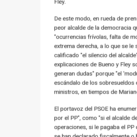
Fley.
De este modo, en rueda de pren
peor alcalde de la democracia qu
"ocurrencias frívolas, falta de m
extrema derecha, a lo que se le 
calificado "el silencio del alcal
explicaciones de Bueno y Fley so
generan dudas" porque "el 'mod
escándalo de los sobresueldos c
ministros, en tiempos de Maria
El portavoz del PSOE ha enumera
por el PP", como "si el alcalde d
operaciones, si le pagaba el PP 
se han declarado fiscalmente o 