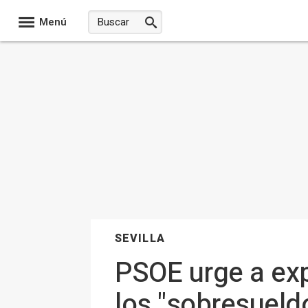
Menú
SEVILLA
PSOE urge a exp
los "sobresueldo