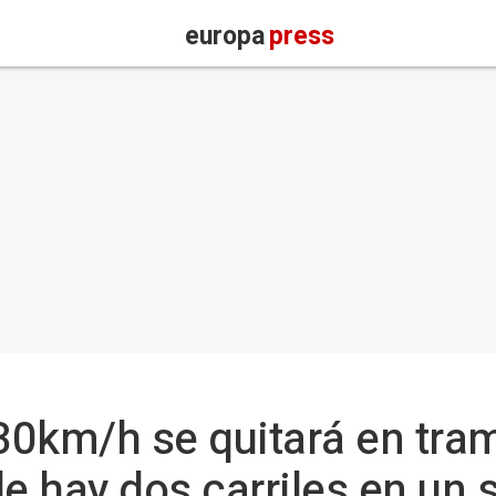
europa
press
 30km/h se quitará en tra
 hay dos carriles en un 