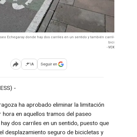
aseo Echegaray donde hay dos carriles en un sentido y también carril-
bici
- VOX
IA
Seguir en
Abrir opciones para compartir
ESS) -
ragoza ha aprobado eliminar la limitación
r hora en aquellos tramos del paseo
hay dos carriles en un sentido, puesto que
e el desplazamiento seguro de bicicletas y