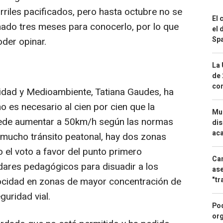
carriles pacificados, pero hasta octubre no se
El 
timado tres meses para conocerlo, por lo que
el 
Spa
der opinar.
La 
de 
com
idad y Medioambiente, Tatiana Gaudes, ha
no es necesario al cien por cien que la
Mue
uede aumentar a 50km/h según las normas
dis
aca
y mucho tránsito peatonal, hay dos zonas
o el voto a favor del punto primero
Can
adares pedagógicos para disuadir a los
ase
"tr
ocidad en zonas de mayor concentración de
guridad vial.
Pod
org