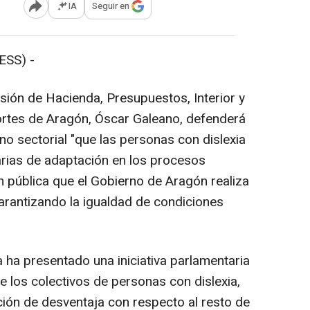
IA
Seguir en
Abrir opciones para compartir
SS) -
isión de Hacienda, Presupuestos, Interior y
ortes de Aragón, Óscar Galeano, defenderá
ano sectorial "que las personas con dislexia
rias de adaptación en los procesos
n pública que el Gobierno de Aragón realiza
rantizando la igualdad de condiciones
a ha presentado una iniciativa parlamentaria
e los colectivos de personas con dislexia,
ción de desventaja con respecto al resto de