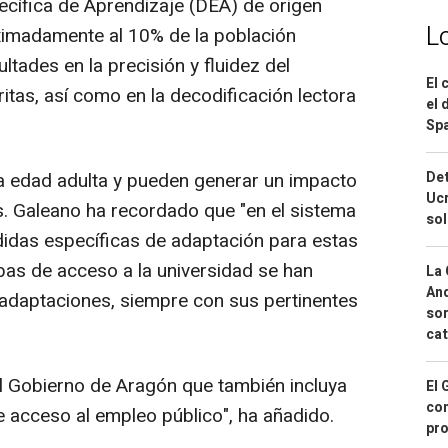
pecífica de Aprendizaje (DEA) de origen
L
ximadamente al 10% de la población
ultades en la precisión y fluidez del
El 
itas, así como en la decodificación lectora
el 
Spa
Det
 la edad adulta y pueden generar un impacto
Ucr
os. Galeano ha recordado que "en el sistema
so
idas específicas de adaptación para estas
bas de acceso a la universidad se han
La 
And
daptaciones, siempre con sus pertinentes
sor
cat
al Gobierno de Aragón que también incluya
El 
con
e acceso al empleo público", ha añadido.
pro