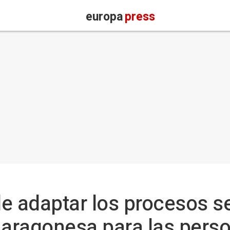
europa
press
e adaptar los procesos se
 aragonesa para las pers